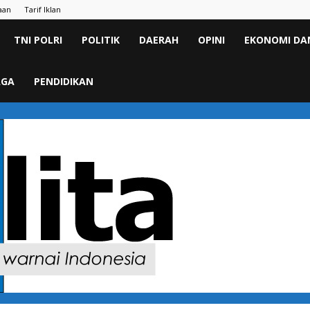
aan
Tarif Iklan
TNI POLRI
POLITIK
DAERAH
OPINI
EKONOMI DAN
AGA
PENDIDIKAN