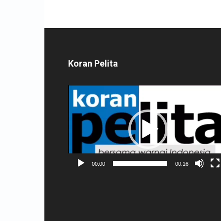
Koran Pelita
Pemutar
Video
00:00
00:16