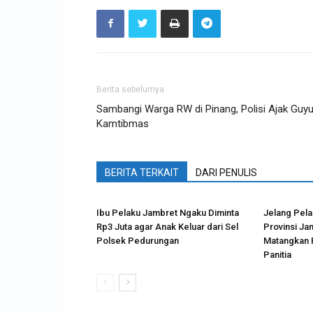
Berita sebelumya
Sambangi Warga RW di Pinang, Polisi Ajak Guy
Kamtibmas
BERITA TERKAIT
DARI PENULIS
Ibu Pelaku Jambret Ngaku Diminta
Jelang Pel
Rp3 Juta agar Anak Keluar dari Sel
Provinsi Jam
Polsek Pedurungan
Matangkan 
Panitia