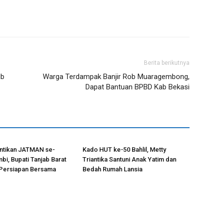
Berita berikutnya
ub
Warga Terdampak Banjir Rob Muaragembong,
Dapat Bantuan BPBD Kab Bekasi
antikan JATMAN se-
Kado HUT ke-50 Bahlil, Metty
bi, Bupati Tanjab Barat
Triantika Santuni Anak Yatim dan
Persiapan Bersama
Bedah Rumah Lansia