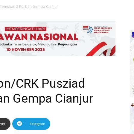
 Temukan 2 Korban Gempa Cianjur
on/CRK Pusziad
an Gempa Cianjur
rint
Telegram