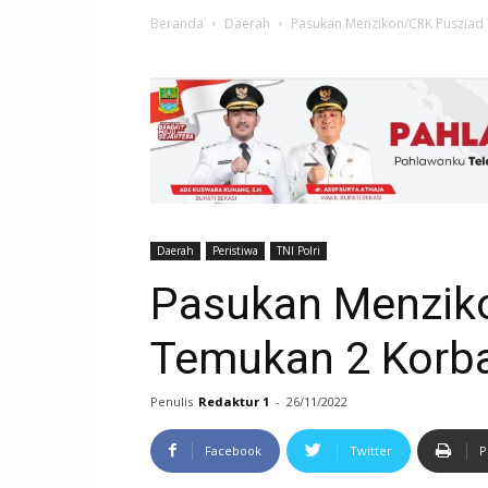
Beranda
Daerah
Pasukan Menzikon/CRK Pusziad
Daerah
Peristiwa
TNI Polri
Pasukan Menzik
Temukan 2 Korb
Penulis
Redaktur 1
-
26/11/2022
Facebook
Twitter
P