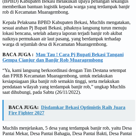
(BPBD) Kabupaten Bekasi melakukan upaya penangan sekaligus
memberikan bantuan logistik kepada warga yang terdampak banjir
rob di Kecamatan Muaragembong.
Kepala Pelaksana BPBD Kabupaten Bekasi, Muchlis mengatakan,
sesuai arahan Pj Bupati Bekasi, pihaknya langsung turun menuju
lokasi bencana, setelah adanya laporan terjadi banjir rob akibat
naiknya permukaan air laut pasang, yang berdampak terhadap
warga di sejumlah desa di Kecamatan Muaragembong.
BACA JUGA :
Mau Tau ! Cara Pj Bupati Bekasi Tangani
Gempa Cianjur dan Banjir Rob Muaragembong
“Ya, kami langsung berkoordinasi dengan Tim Destana setempat
dan FPRB Kecamatan Muaragembong, untuk melakukan
kesiapsiagaan jika banjir rob semakin tinggi, serta melakukan
pendataan wilayah yang terdampak banjir rob,” ungkap Muchlis
saat dihubungi, pada Sabtu (26/11/2022).
BACA JUGA:
Disdamkar Bekasi Optimistis Raih Juara
Fire Fighter 2027
Muchlis menjelaskan, 5 desa yang terdampak banjir rob, yaitu Desa
Pantai Mekar, Desa Pantai Bahagia, Desa Pantai Bakti, Desa Pantai