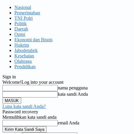
Nasional
Pemerintahan
TNI Polri
Politik
Daerah
Opini
Ekonomi dan Bisnis
Hukrim
Jabodetabek
Kesehatan
Olahraga
Pendidikan
Sign in
Welcome!
Log into your account
nama pengguna
kata sandi Anda
Lupa kata sandi Anda?
Password recovery
Memulihkan kata sandi anda
email Anda