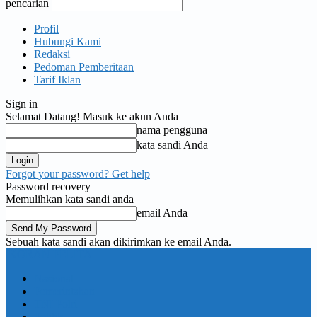
pencarian
Profil
Hubungi Kami
Redaksi
Pedoman Pemberitaan
Tarif Iklan
Sign in
Selamat Datang! Masuk ke akun Anda
nama pengguna
kata sandi Anda
Forgot your password? Get help
Password recovery
Memulihkan kata sandi anda
email Anda
Sebuah kata sandi akan dikirimkan ke email Anda.
KORAN PELITA
Nasional
Pemerintahan
TNI Polri
Politik