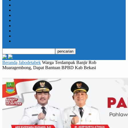
Daerah
Opini
Ekonomi dan Bisnis
Hukrim
Jabodetabek
Kesehatan
Olahraga
Pendidikan
Beranda
Jabodetabek
Warga Terdampak Banjir Rob
Muaragembong, Dapat Bantuan BPBD Kab Bekasi