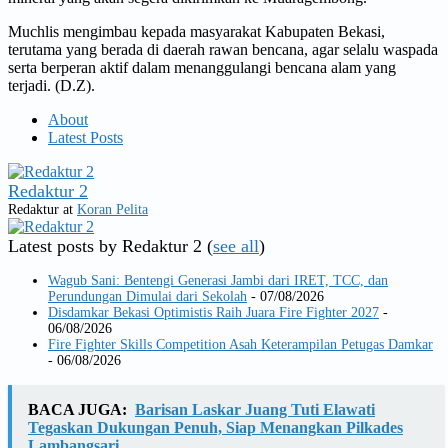
Muchlis mengimbau kepada masyarakat Kabupaten Bekasi,
terutama yang berada di daerah rawan bencana, agar selalu waspada
serta berperan aktif dalam menanggulangi bencana alam yang
terjadi. (D.Z).
About
Latest Posts
Redaktur 2
Redaktur
at
Koran Pelita
Latest posts by Redaktur 2
(
see all
)
Wagub Sani: Bentengi Generasi Jambi dari IRET, TCC, dan
Perundungan Dimulai dari Sekolah
- 07/08/2026
Disdamkar Bekasi Optimistis Raih Juara Fire Fighter 2027
-
06/08/2026
Fire Fighter Skills Competition Asah Keterampilan Petugas Damkar
- 06/08/2026
BACA JUGA:
Barisan Laskar Juang Tuti Elawati
Tegaskan Dukungan Penuh, Siap Menangkan Pilkades
Lambangsari