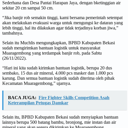
Sederhana dan Desa Pantai Harapan Jaya, dengan bketinggian air
sekitar 20 cm sampai 50 cm.
“Jika banjir rob semakin tinggi, kami bersama pemerintah setempat
akan melakukan evakuasi warga untuk mengungsi ke dataran yang
lebih tinggi, hal itu dilakukan agar tidak terjadinya korban jiwa,”
tambahnya.
Selain itu Muchlis mengungkapkan, BPBD Kabupaten Bekasi
sudah mengirimkan bantuan logistik untuk masyarakat
Muaragembong yang terdampak banjir rob, pada Sabtu
(26/11/2022).
“Hari ini kita sudah kirimkan bantuan logistik, berupa 20 dus
sembako, 15 dus air mineral, 4.000 pcs masker dan 1.000 pcs
karung. Dan semua bantuan logistik sudah diterima oleh pihak
Kecamatan Muaragembong,” ujarnya.
BACA JUGA:
Fire Fighter Skills Competition Asah
Keterampilan Petugas Damkar
Selain itu, BPBD Kabupaten Bekasi sudah menyiapkan bantuan
lainnya berupa 500 batang bambu, bronjong, mie instan dan air
mineral yang akan segera dikirimkan ke Muaragembong.