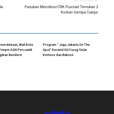
da
Pasukan Menzikon/CRK Pusziad Temukan 2
Korban Gempa Cianjur
merdekaan, Wali Kota
Program “ Jaga Jakarta On The
Pimpin ASN Percantik
Spot” Koramil 02/Curug Gelar
agikan Bendera
Komsos dan Baksos