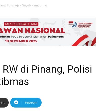
ang, Polisi Ajak Guyub Kamtibmas
RW di Pinang, Polisi
tibmas
rint
Telegram