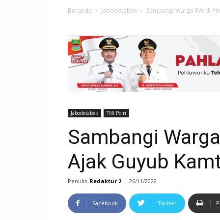
Beranda
Jabodetabek
Sambangi Warga RW di Pin
Jabodetabek
TNI Polri
Sambangi Warga 
Ajak Guyub Kam
Penulis
Redaktur 2
-
26/11/2022
Facebook
Twitter
P