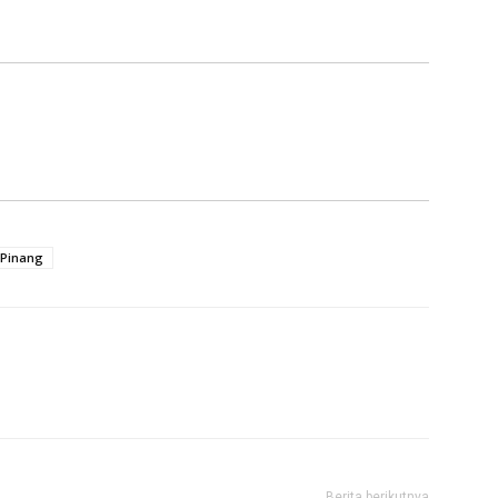
 Pinang
Berita berikutnya