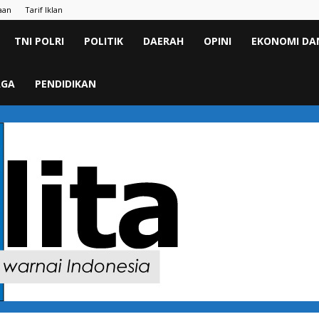
aan
Tarif Iklan
TNI POLRI
POLITIK
DAERAH
OPINI
EKONOMI DAN
AGA
PENDIDIKAN