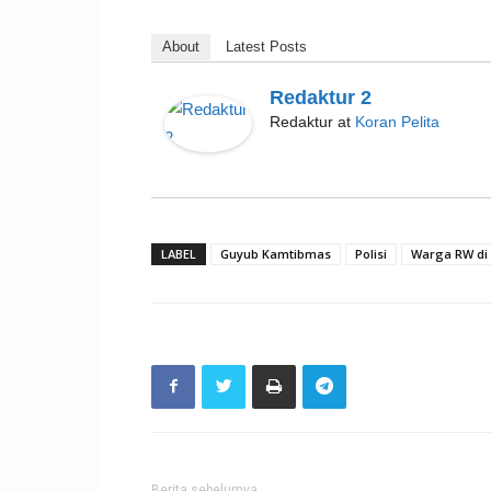
About
Latest Posts
Redaktur 2
Redaktur
at
Koran Pelita
LABEL
Guyub Kamtibmas
Polisi
Warga RW di
Berita sebelumya