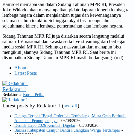
Bamsoet memaparkan dalam Sidang Tahunan MPR RI, Presiden
Joko Widodo akan menyampaikan pidato laporan kinerja lembaga-
lembaga negara dalam menjalankan tugas dan kewenangannya
selama setahun terakhir. Sehingga rakyat bisa mengetahui
sejauhmana kinerja lembaga pemerintahan atau lembaga negara.
Sidang Tahunan MPR RI juga disiarkan secara langsung melalui
saluran TV nasional dan swasta serta live streaming dari berbagai
media sosial MPR RI. Sehingga masyarakat dari manapun bisa
mengikuti jalannya Sidang Tahunan MPR RI. Saat berita ini
disampaikan Sidang Tahunan MPR RI masih berlangsung. (red)
About
Latest Posts
Redaktur 1
Redaktur
at
Koran Pelita
Latest posts by Redaktur 1
(
see all
)
Diduga Terjadi “Begal Order” di Tembalang, Mitra Grab Berhasil
Amankan Penumpangnya
- 06/08/2026
Demak Expo 2026 Kembali Digelar
- 05/08/2026
Baznas Kabupaten Cianjur Bantu Pulangkan Warga Terdampar
-