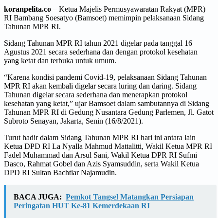
koranpelita.co
– Ketua Majelis Permusyawaratan Rakyat (MPR)
RI Bambang Soesatyo (Bamsoet) memimpin pelaksanaan Sidang
Tahunan MPR RI.
Sidang Tahunan MPR RI tahun 2021 digelar pada tanggal 16
Agustus 2021 secara sederhana dan dengan protokol kesehatan
yang ketat dan terbuka untuk umum.
“Karena kondisi pandemi Covid-19, pelaksanaan Sidang Tahunan
MPR RI akan kembali digelar secara luring dan daring. Sidang
Tahunan digelar secara sederhana dan menerapkan protokol
kesehatan yang ketat,” ujar Bamsoet dalam sambutannya di Sidang
Tahunan MPR RI di Gedung Nusantara Gedung Parlemen, Jl. Gatot
Subroto Senayan, Jakarta, Senin (16/8/2021).
Turut hadir dalam Sidang Tahunan MPR RI hari ini antara lain
Ketua DPD RI La Nyalla Mahmud Mattalitti, Wakil Ketua MPR RI
Fadel Muhammad dan Arsul Sani, Wakil Ketua DPR RI Sufmi
Dasco, Rahmat Gobel dan Azis Syamsuddin, serta Wakil Ketua
DPD RI Sultan Bachtiar Najamudin.
BACA JUGA:
Pemkot Tangsel Matangkan Persiapan
Peringatan HUT Ke-81 Kemerdekaan RI