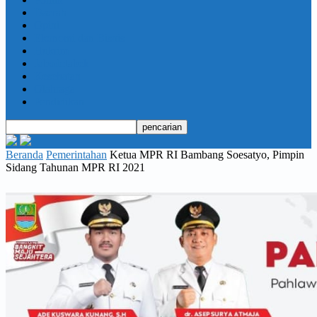
Daerah
Opini
Ekonomi dan Bisnis
Hukrim
Jabodetabek
Kesehatan
Olahraga
Pendidikan
Beranda
Pemerintahan
Ketua MPR RI Bambang Soesatyo, Pimpin
Sidang Tahunan MPR RI 2021