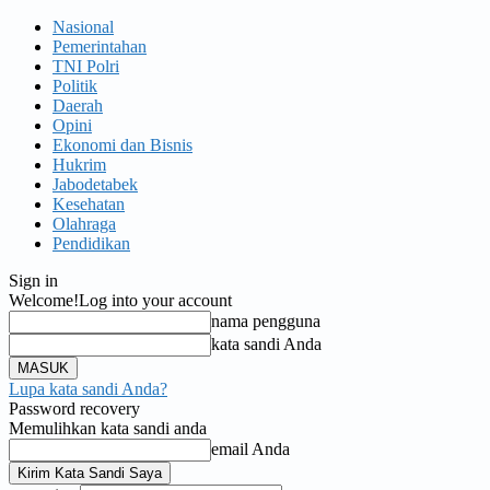
Nasional
Pemerintahan
TNI Polri
Politik
Daerah
Opini
Ekonomi dan Bisnis
Hukrim
Jabodetabek
Kesehatan
Olahraga
Pendidikan
Sign in
Welcome!
Log into your account
nama pengguna
kata sandi Anda
Lupa kata sandi Anda?
Password recovery
Memulihkan kata sandi anda
email Anda