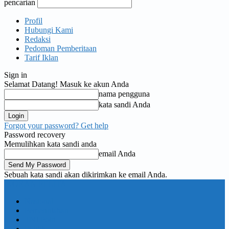
pencarian
Profil
Hubungi Kami
Redaksi
Pedoman Pemberitaan
Tarif Iklan
Sign in
Selamat Datang! Masuk ke akun Anda
nama pengguna
kata sandi Anda
Forgot your password? Get help
Password recovery
Memulihkan kata sandi anda
email Anda
Sebuah kata sandi akan dikirimkan ke email Anda.
KORAN PELITA
Nasional
Pemerintahan
TNI Polri
Politik