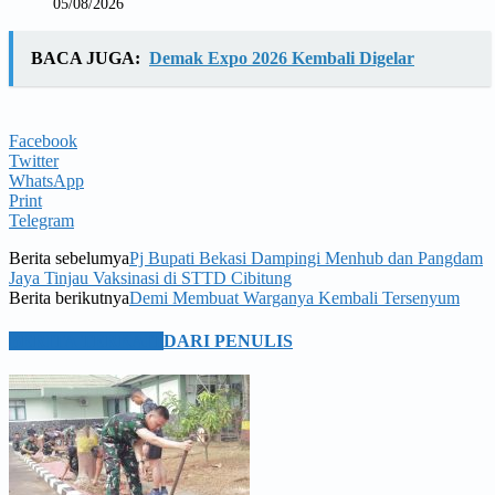
05/08/2026
BACA JUGA:
Demak Expo 2026 Kembali Digelar
Facebook
Twitter
WhatsApp
Print
Telegram
Berita sebelumya
Pj Bupati Bekasi Dampingi Menhub dan Pangdam
Jaya Tinjau Vaksinasi di STTD Cibitung
Berita berikutnya
Demi Membuat Warganya Kembali Tersenyum
BERITA TERKAIT
DARI PENULIS