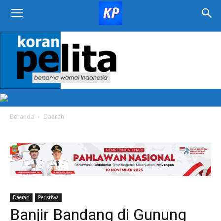
KORAN
PELITA
Beranda
Daerah
Daerah
Peristiwa
Banjir Bandang di Gunung