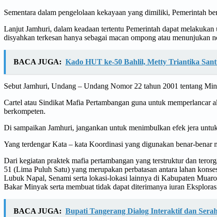
Sementara dalam pengelolaan kekayaan yang dimiliki, Pemerintah bert
Lanjut Jamhuri, dalam keadaan tertentu Pemerintah dapat melakukan u
disyahkan terkesan hanya sebagai macan ompong atau menunjukan nega
BACA JUGA:
Kado HUT ke-50 Bahlil, Metty Triantika Sa
Sebut Jamhuri, Undang – Undang Nomor 22 tahun 2001 tentang Minya
Cartel atau Sindikat Mafia Pertambangan guna untuk memperlancar ak
berkompeten.
Di sampaikan Jamhuri, jangankan untuk menimbulkan efek jera untu
Yang terdengar Kata – kata Koordinasi yang digunakan benar-benar
Dari kegiatan praktek mafia pertambangan yang terstruktur dan tero
51 (Lima Puluh Satu) yang merupakan perbatasan antara lahan konse
Lubuk Napal, Senami serta lokasi-lokasi lainnya di Kabupaten Muar
Bakar Minyak serta membuat tidak dapat diterimanya iuran Eksploras
BACA JUGA:
Bupati Tangerang Dialog Interaktif dan Ser