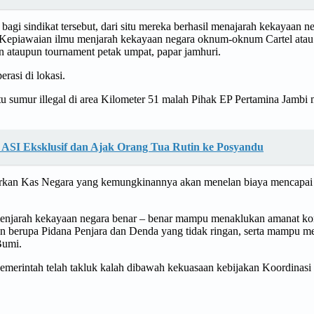
gi sindikat tersebut, dari situ mereka berhasil menajarah kekayaan
u. Kepiawaian ilmu menjarah kekayaan negara oknum-oknum Cartel ata
an ataupun tournament petak umpat, papar jamhuri.
rasi di lokasi.
atu sumur illegal di area Kilometer 51 malah Pihak EP Pertamina Jamb
 ASI Eksklusif dan Ajak Orang Tua Rutin ke Posyandu
an Kas Negara yang kemungkinannya akan menelan biaya mencapai nila
menjarah kekayaan negara benar – benar mampu menaklukan amanat kon
berupa Pidana Penjara dan Denda yang tidak ringan, serta mampu me
Bumi.
rintah telah takluk kalah dibawah kekuasaan kebijakan Koordinasi si