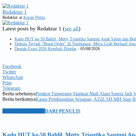
Redaktur 1
Redaktur
at
Koran Pelita
Latest posts by Redaktur 1
(
see all
)
Kado HUT ke-50 Bahlil, Metty Triantika Santuni Anak Yatim dan Be
Diduga Terjadi “Begal Order” di Tembalang, Mitra Grab Berhasil 
Demak Expo 2026 Kembali Digelar
- 05/08/2026
Facebook
Twitter
WhatsApp
Print
Telegram
Berita sebelumya
Pemkot Tangerang Siapkan Mall Alam Sutera Jadi 
Berita berikutnya
Kasus Pembunuhan Senapan, AZIZ.SH.MH Siap Be
BERITA TERKAIT
DARI PENULIS
Kado HUT ke-50 Bahlil, Metty Triantika Santuni 