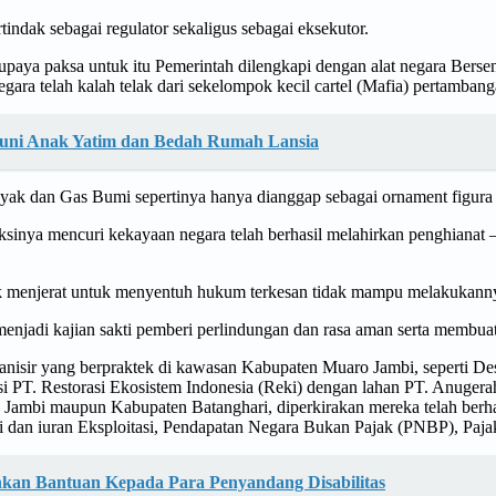
indak sebagai regulator sekaligus sebagai eksekutor.
paya paksa untuk itu Pemerintah dilengkapi dengan alat negara Bersen
ra telah kalah telak dari sekelompok kecil cartel (Mafia) pertambang
ntuni Anak Yatim dan Bedah Rumah Lansia
k dan Gas Bumi sepertinya hanya dianggap sebagai ornament figura h
sinya mencuri kekayaan negara telah berhasil melahirkan penghianat –
k menjerat untuk menyentuh hukum terkesan tidak mampu melakukannya
 menjadi kajian sakti pemberi perlindungan dan rasa aman serta memb
rganisir yang berpraktek di kawasan Kabupaten Muaro Jambi, seperti D
si PT. Restorasi Ekosistem Indonesia (Reki) dengan lahan PT. Anuge
o Jambi maupun Kabupaten Batanghari, diperkirakan mereka telah ber
i dan iuran Eksploitasi, Pendapatan Negara Bukan Pajak (PNBP), Pajak
ahkan Bantuan Kepada Para Penyandang Disabilitas