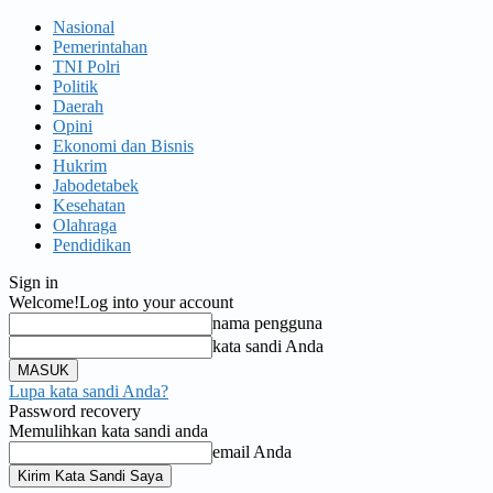
Nasional
Pemerintahan
TNI Polri
Politik
Daerah
Opini
Ekonomi dan Bisnis
Hukrim
Jabodetabek
Kesehatan
Olahraga
Pendidikan
Sign in
Welcome!
Log into your account
nama pengguna
kata sandi Anda
Lupa kata sandi Anda?
Password recovery
Memulihkan kata sandi anda
email Anda