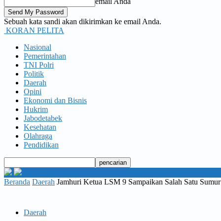
email Anda
Sebuah kata sandi akan dikirimkan ke email Anda.
KORAN PELITA
Nasional
Pemerintahan
TNI Polri
Politik
Daerah
Opini
Ekonomi dan Bisnis
Hukrim
Jabodetabek
Kesehatan
Olahraga
Pendidikan
Beranda
Daerah
Jamhuri Ketua LSM 9 Sampaikan Salah Satu Sumur il
Daerah