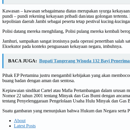
Kawasan – kawasan sebagaimana diatas merupakan syurga kekayaan ba
pundi – pundi rekening kekayaan pribadi dan/atau golongan tertent
kepolisian daerah Jambi sebagai peserta tetap pestival kucing-kucing
Polisi datang mereka menghilang, Polisi pulang mereka kembali berope
Jamhuri, sampaikan sangat ironisnya pada operasi penertiban salah s
Eksekutor pada konteks penguasaan kekayaan negara, imbuhnya.
BACA JUGA:
Bupati Tangerang Wisuda 132 Bayi Penerima
Pihak EP Pertamina justru mengambil kebijakan yang akan membocork
buang badan dengan aman dan sentosa.
Kepiawaian sindikat Cartel atau Mafia Pertambangan dalam urusan 
Nomor 22 tahun 2001 tentang Minyak dan Gas Bumi dengan ancaman 
tentang Penyelenggaraan Pengelolaan Usaha Hulu Minyak dan Gas 
Suatu gambaran yang menunjukan bahwa Hukum dan Negara serta Peme
About
Latest Posts