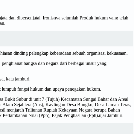
jata dan dipersenjatai. Ironisnya sejumlah Produk hukum yang telah
an.
iasan dinding pelengkap keberadaan sebuah organisasi kekuasaan.
 penghianat bangsa dan negara dari berbagai unsur yang
, kata jamhuri.
uat lumpuh fungsi hukum dan upaya penegakan hukum.
esa Bukit Subur di unit 7 (Tujuh) Kecamatan Sungai Bahar dan Areal
rah Alam Sejahtera (Aas), Kavlingan Desa Bungku, Desa Laman Teras,
hasil menjarah Triliunan Rupiah Kekayaan Negara berupa Bahan
 Pertambahan Nilai (Ppn), Pajak Penghasilan (Pph).ujar Jamhuri.