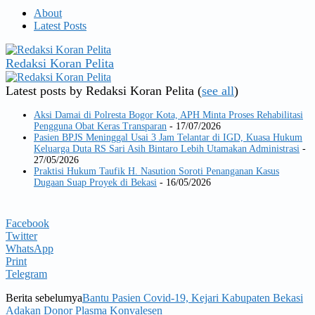
About
Latest Posts
Redaksi Koran Pelita
Latest posts by Redaksi Koran Pelita
(
see all
)
Aksi Damai di Polresta Bogor Kota, APH Minta Proses Rehabilitasi
Pengguna Obat Keras Transparan
- 17/07/2026
Pasien BPJS Meninggal Usai 3 Jam Telantar di IGD, Kuasa Hukum
Keluarga Duta RS Sari Asih Bintaro Lebih Utamakan Administrasi
-
27/05/2026
Praktisi Hukum Taufik H. Nasution Soroti Penanganan Kasus
Dugaan Suap Proyek di Bekasi
- 16/05/2026
Facebook
Twitter
WhatsApp
Print
Telegram
Berita sebelumya
Bantu Pasien Covid-19, Kejari Kabupaten Bekasi
Adakan Donor Plasma Konvalesen