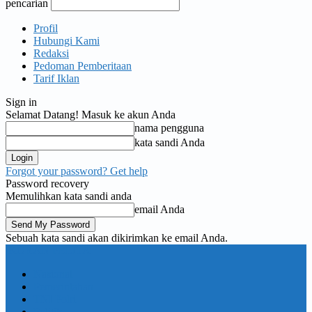
pencarian
Profil
Hubungi Kami
Redaksi
Pedoman Pemberitaan
Tarif Iklan
Sign in
Selamat Datang! Masuk ke akun Anda
nama pengguna
kata sandi Anda
Forgot your password? Get help
Password recovery
Memulihkan kata sandi anda
email Anda
Sebuah kata sandi akan dikirimkan ke email Anda.
KORAN PELITA
Nasional
Pemerintahan
TNI Polri
Politik