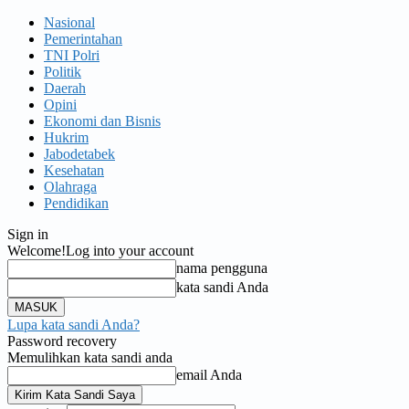
Nasional
Pemerintahan
TNI Polri
Politik
Daerah
Opini
Ekonomi dan Bisnis
Hukrim
Jabodetabek
Kesehatan
Olahraga
Pendidikan
Sign in
Welcome!
Log into your account
nama pengguna
kata sandi Anda
Lupa kata sandi Anda?
Password recovery
Memulihkan kata sandi anda
email Anda