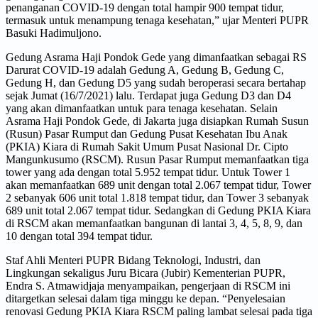
penanganan COVID-19 dengan total hampir 900 tempat tidur,
termasuk untuk menampung tenaga kesehatan,” ujar Menteri PUPR
Basuki Hadimuljono.
Gedung Asrama Haji Pondok Gede yang dimanfaatkan sebagai RS
Darurat COVID-19 adalah Gedung A, Gedung B, Gedung C,
Gedung H, dan Gedung D5 yang sudah beroperasi secara bertahap
sejak Jumat (16/7/2021) lalu. Terdapat juga Gedung D3 dan D4
yang akan dimanfaatkan untuk para tenaga kesehatan. Selain
Asrama Haji Pondok Gede, di Jakarta juga disiapkan Rumah Susun
(Rusun) Pasar Rumput dan Gedung Pusat Kesehatan Ibu Anak
(PKIA) Kiara di Rumah Sakit Umum Pusat Nasional Dr. Cipto
Mangunkusumo (RSCM). Rusun Pasar Rumput memanfaatkan tiga
tower yang ada dengan total 5.952 tempat tidur. Untuk Tower 1
akan memanfaatkan 689 unit dengan total 2.067 tempat tidur, Tower
2 sebanyak 606 unit total 1.818 tempat tidur, dan Tower 3 sebanyak
689 unit total 2.067 tempat tidur. Sedangkan di Gedung PKIA Kiara
di RSCM akan memanfaatkan bangunan di lantai 3, 4, 5, 8, 9, dan
10 dengan total 394 tempat tidur.
Staf Ahli Menteri PUPR Bidang Teknologi, Industri, dan
Lingkungan sekaligus Juru Bicara (Jubir) Kementerian PUPR,
Endra S. Atmawidjaja menyampaikan, pengerjaan di RSCM ini
ditargetkan selesai dalam tiga minggu ke depan. “Penyelesaian
renovasi Gedung PKIA Kiara RSCM paling lambat selesai pada tiga