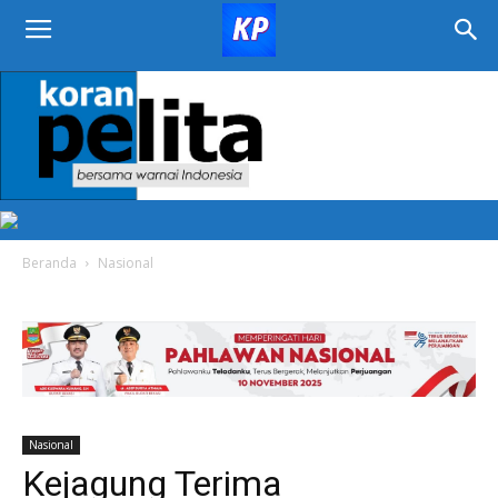
KORAN
PELITA
Beranda
Nasional
Nasional
Kejagung Terima