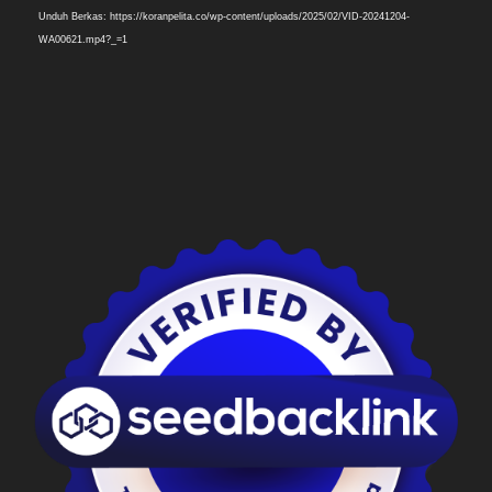
Unduh Berkas: https://koranpelita.co/wp-content/uploads/2025/02/VID-20241204-
WA00621.mp4?_=1