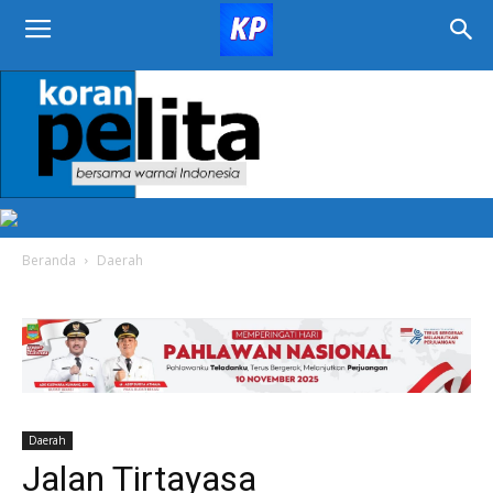
KORAN
PELITA
Beranda
Daerah
Daerah
Jalan Tirtayasa