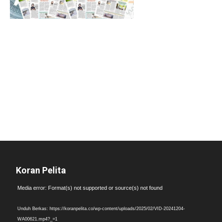
Koran Pelita
Pemutar
Media error: Format(s) not supported or source(s) not found
Video
Unduh Berkas: https://koranpelita.co/wp-content/uploads/2025/02/VID-20241204-
WA00621.mp4?_=1