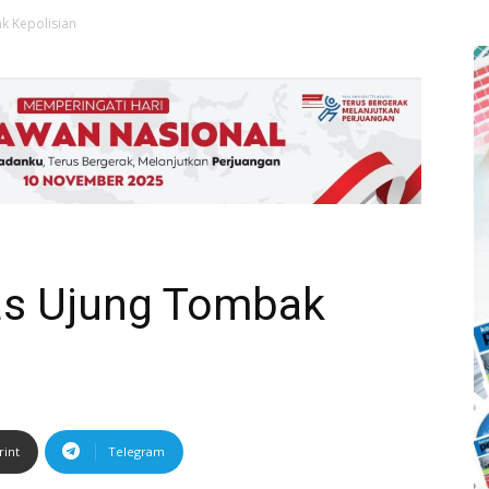
 Kepolisian
s Ujung Tombak
rint
Telegram