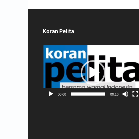
Koran Pelita
Pemutar
Video
00:00
00:16