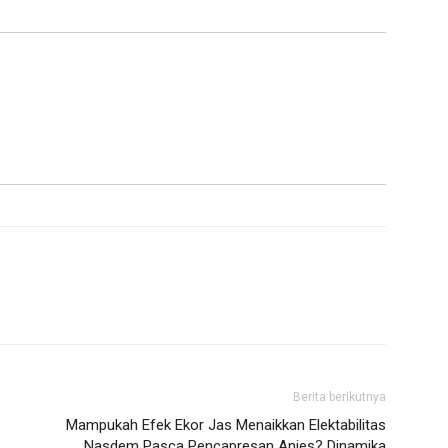
Berita berikutnya
Mampukah Efek Ekor Jas Menaikkan Elektabilitas
Nasdem Pasca Pencapresan Anies? Dinamika