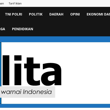
aan
Tarif Iklan
TNI POLRI
POLITIK
DAERAH
OPINI
EKONOMI DAN
AGA
PENDIDIKAN