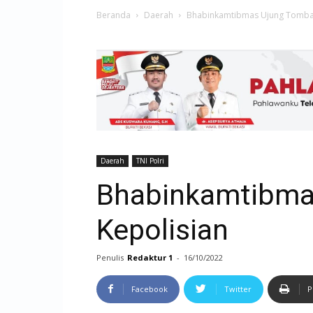
Beranda
Daerah
Bhabinkamtibmas Ujung Tombak
Daerah
TNI Polri
Bhabinkamtibma
Kepolisian
Penulis
Redaktur 1
-
16/10/2022
Facebook
Twitter
P