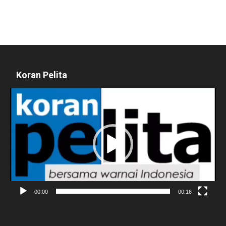
Koran Pelita
Pemutar
Video
00:00
00:16