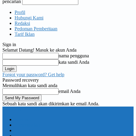
pencarian
Profil
Hubungi Kami
Redaksi
Pedoman Pemberitaan
Tarif Iklan
Sign in
Selamat Datang! Masuk ke akun Anda
nama pengguna
kata sandi Anda
Forgot your password? Get help
Password recovery
Memulihkan kata sandi anda
email Anda
Sebuah kata sandi akan dikirimkan ke email Anda.
KORAN PELITA
Nasional
Pemerintahan
TNI Polri
Politik