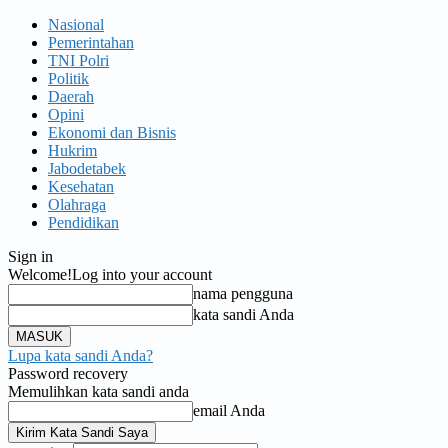
Nasional
Pemerintahan
TNI Polri
Politik
Daerah
Opini
Ekonomi dan Bisnis
Hukrim
Jabodetabek
Kesehatan
Olahraga
Pendidikan
Sign in
Welcome!
Log into your account
nama pengguna
kata sandi Anda
Lupa kata sandi Anda?
Password recovery
Memulihkan kata sandi anda
email Anda