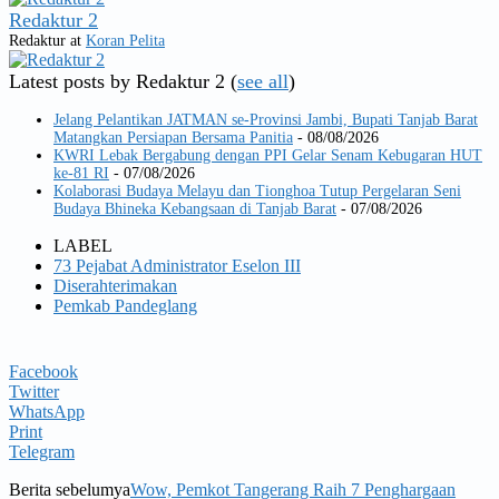
Redaktur 2
Redaktur
at
Koran Pelita
Latest posts by Redaktur 2
(
see all
)
Jelang Pelantikan JATMAN se-Provinsi Jambi, Bupati Tanjab Barat
Matangkan Persiapan Bersama Panitia
- 08/08/2026
KWRI Lebak Bergabung dengan PPI Gelar Senam Kebugaran HUT
ke-81 RI
- 07/08/2026
Kolaborasi Budaya Melayu dan Tionghoa Tutup Pergelaran Seni
Budaya Bhineka Kebangsaan di Tanjab Barat
- 07/08/2026
LABEL
73 Pejabat Administrator Eselon III
Diserahterimakan
Pemkab Pandeglang
Facebook
Twitter
WhatsApp
Print
Telegram
Berita sebelumya
Wow, Pemkot Tangerang Raih 7 Penghargaan