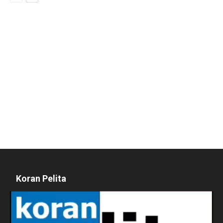
Koran Pelita
Pemutar
Video