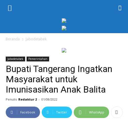
KORAN
PELITA
Beranda
Jabodetabek
Jabodetabek
Pemerintahan
Bupati Tangerang Ingatkan
Masyarakat untuk
Imunisasikan Anak Balita
Penulis
Redaktur 2
-
01/08/2022
Facebook
Twitter
WhatsApp