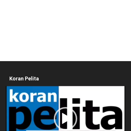
Koran Pelita
Pemutar
Video