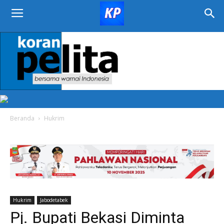
KORAN
PELITA
Beranda
Hukrim
Hukrim
Jabodetabek
Pj. Bupati Bekasi Diminta