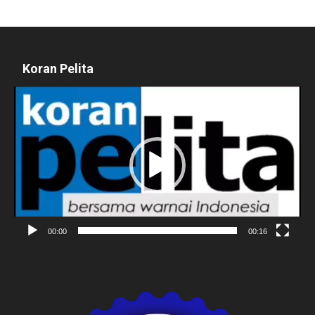
Koran Pelita
Pemutar
Video
00:00
00:16