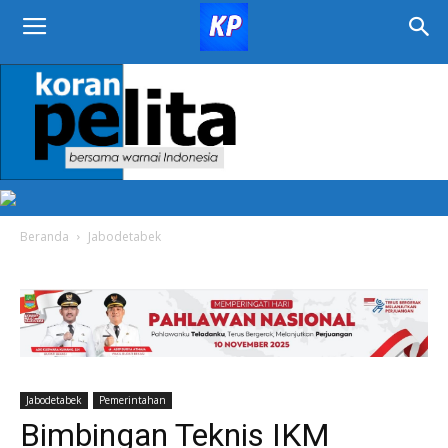
KORAN
PELITA
Beranda
Jabodetabek
Jabodetabek
Pemerintahan
Bimbingan Teknis IKM