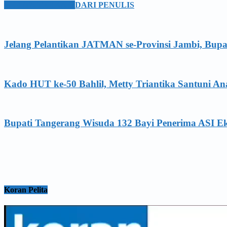
BERITA TERKAIT
DARI PENULIS
Jelang Pelantikan JATMAN se-Provinsi Jambi, Bupa
Kado HUT ke-50 Bahlil, Metty Triantika Santuni 
Bupati Tangerang Wisuda 132 Bayi Penerima ASI Ek
Koran Pelita