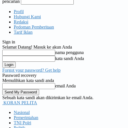
pencarian
Profil
Hubungi Kami
Redaksi
Pedoman Pemberitaan
Tarif Iklan
Sign in
Selamat Datang! Masuk ke akun Anda
nama pengguna
kata sandi Anda
Forgot your password? Get help
Password recovery
Memulihkan kata sandi anda
email Anda
Sebuah kata sandi akan dikirimkan ke email Anda.
KORAN PELITA
Nasional
Pemerintahan
TNI Polri
Politik