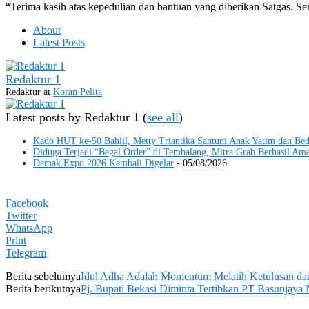
“Terima kasih atas kepedulian dan bantuan yang diberikan Satgas. Se
About
Latest Posts
Redaktur 1
Redaktur
at
Koran Pelita
Latest posts by Redaktur 1
(
see all
)
Kado HUT ke-50 Bahlil, Metty Triantika Santuni Anak Yatim dan Be
Diduga Terjadi “Begal Order” di Tembalang, Mitra Grab Berhasil 
Demak Expo 2026 Kembali Digelar
- 05/08/2026
Facebook
Twitter
WhatsApp
Print
Telegram
Berita sebelumya
Idul Adha Adalah Momentum Melatih Ketulusan da
Berita berikutnya
Pj. Bupati Bekasi Diminta Tertibkan PT Basunjaya 