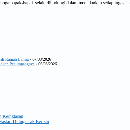
moga bapak-bapak selalu dilindungi dalam menjalankan setiap tugas,” 
dah Rumah Lansia
- 07/08/2026
Amankan Penumpangnya
- 06/08/2026
n Keihklasan
Nastari Diduga Tak Berizin