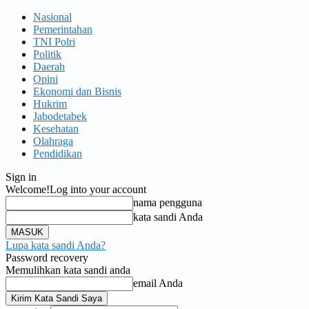
Nasional
Pemerintahan
TNI Polri
Politik
Daerah
Opini
Ekonomi dan Bisnis
Hukrim
Jabodetabek
Kesehatan
Olahraga
Pendidikan
Sign in
Welcome!
Log into your account
nama pengguna
kata sandi Anda
Lupa kata sandi Anda?
Password recovery
Memulihkan kata sandi anda
email Anda