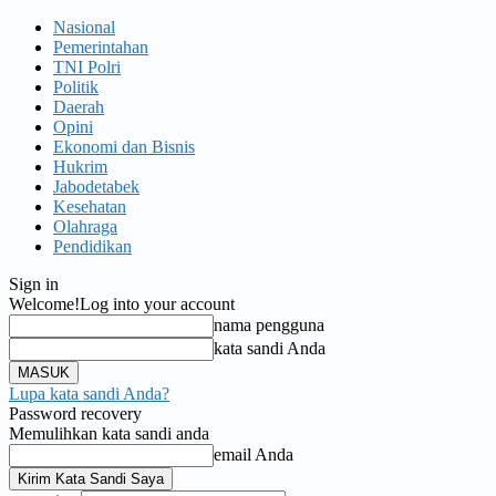
Nasional
Pemerintahan
TNI Polri
Politik
Daerah
Opini
Ekonomi dan Bisnis
Hukrim
Jabodetabek
Kesehatan
Olahraga
Pendidikan
Sign in
Welcome!
Log into your account
nama pengguna
kata sandi Anda
Lupa kata sandi Anda?
Password recovery
Memulihkan kata sandi anda
email Anda