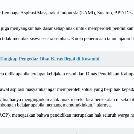
r Lembaga Aspirasi Masyarakat Indonesia (LAMI), Sutarno, BPD Desa 
api juga menyangkut hak dasar setiap anak untuk memperoleh pendidika
idak menolak siswa secara sepihak. Kuota penerimaan tahun ajaran bar
Tangkap Pengedar Obat Keras Ilegal di Kosambi
a didik apabila terdapat kebijakan resmi dari Dinas Pendidikan Kab
wal aspirasi masyarakat agar memperoleh solusi yang berpihak kepad
 tua hanya menginginkan anak-anak mereka bisa bersekolah di sekolah
mbongan belajar apabila memang memungkinkan,” ujarnya.
(ACP), menegaskan bahwa pendidikan merupakan hak seluruh warga neg