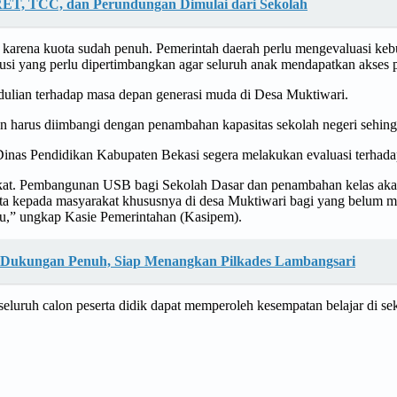
IRET, TCC, dan Perundungan Dimulai dari Sekolah
karena kuota sudah penuh. Pemerintah daerah perlu mengevaluasi keb
usi yang perlu dipertimbangkan agar seluruh anak mendapatkan akses p
dulian terhadap masa depan generasi muda di Desa Muktiwari.
n harus diimbangi dengan penambahan kapasitas sekolah negeri sehingga
nas Pendidikan Kabupaten Bekasi segera melakukan evaluasi terhadap k
at. Pembangunan USB bagi Sekolah Dasar dan penambahan kelas akan m
nta kepada masyarakat khususnya di desa Muktiwari bagi yang belum m
ntu,” ungkap Kasie Pemerintahan (Kasipem).
n Dukungan Penuh, Siap Menangkan Pilkades Lambangsari
 seluruh calon peserta didik dapat memperoleh kesempatan belajar di se