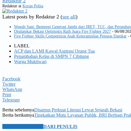
Redaktur 2
Redaktur
at
Koran Pelita
Latest posts by Redaktur 2
(
see all
)
Wagub Sani: Bentengi Generasi Jambi dari IRET, TCC, dan Perundun
Disdamkar Bekasi Optimistis Raih Juara Fire Fighter 2027
- 06/08/20
Fire Fighter Skills Competition Asah Keterampilan Petugas Damkar
- 
LABEL
ACP dan LAMI Kawal Aspirasi Orang Tua
Penambahan Kelas di SMPN 7 Cibitung
Warga Muktiwari
Facebook
Twitter
WhatsApp
Print
Telegram
Berita sebelumya
Disarpus Perkuat Literasi Lewat Sejarah Bekasi
Berita berikutnya
Tingkatkan Mutu Layanan Publik, BRI Berbagi Pr
BERITA TERKAIT
DARI PENULIS