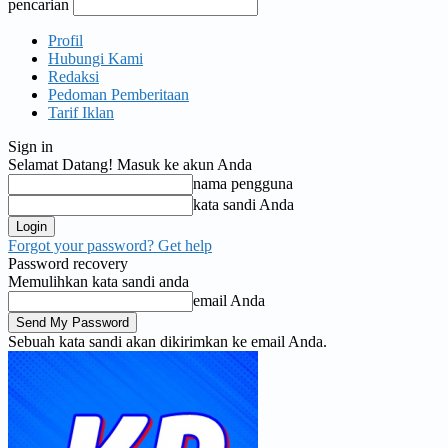
pencarian
Profil
Hubungi Kami
Redaksi
Pedoman Pemberitaan
Tarif Iklan
Sign in
Selamat Datang! Masuk ke akun Anda
nama pengguna
kata sandi Anda
Forgot your password? Get help
Password recovery
Memulihkan kata sandi anda
email Anda
Sebuah kata sandi akan dikirimkan ke email Anda.