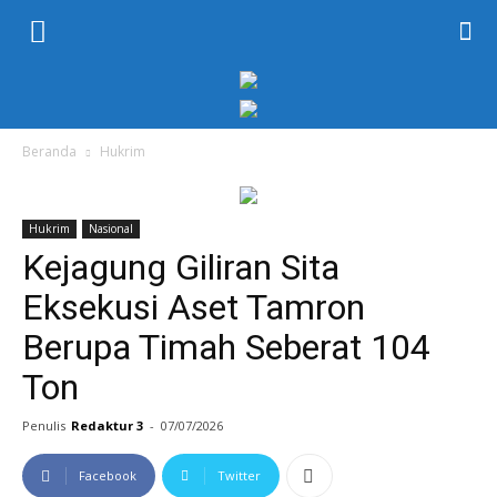
KORAN
PELITA
Beranda
Hukrim
Hukrim
Nasional
Kejagung Giliran Sita
Eksekusi Aset Tamron
Berupa Timah Seberat 104
Ton
Penulis
Redaktur 3
-
07/07/2026
Facebook
Twitter