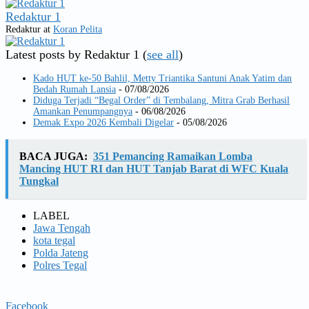
Redaktur 1
Redaktur
at
Koran Pelita
Latest posts by Redaktur 1
(
see all
)
Kado HUT ke-50 Bahlil, Metty Triantika Santuni Anak Yatim dan
Bedah Rumah Lansia
- 07/08/2026
Diduga Terjadi “Begal Order” di Tembalang, Mitra Grab Berhasil
Amankan Penumpangnya
- 06/08/2026
Demak Expo 2026 Kembali Digelar
- 05/08/2026
BACA JUGA:
351 Pemancing Ramaikan Lomba
Mancing HUT RI dan HUT Tanjab Barat di WFC Kuala
Tungkal
LABEL
Jawa Tengah
kota tegal
Polda Jateng
Polres Tegal
Facebook