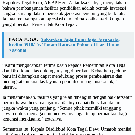
Kapolres Tegal Kota, AKBP Heru Antariksa Cahya, menyatakan
bahwa pembangunan fasilitas pendidikan adalah bentuk investasi
jangka panjang dalam mencetak generasi penerus yang berkualitas.
Ia juga menyampaikan apresiasi dan terima kasih atas dukungan
yang diberikan Pemerintah Kota Tegal.
BACA JUGA:
Sukseskan Jaga Bumi Jaga Jayakarta,
Kodim 0510/Trs Tanam Ratusan Pohon di Hari Hutan
Nasional
“Kami mengucapkan terima kasih kepada Pemerintah Kota Tegal
dan Disdikbud atas dukungan yang diberikan. Kehadiran gedung
baru ini diharapkan dapat mendukung proses pembelajaran dan
meningkatkan kualitas layanan pendidikan bagi anak-anak,”
ujarnya.
Ia menambahkan, fasilitas yang telah dibangun dengan baik tersebut
perlu dirawat bersama agar manfaatnya dapat dirasakan dalam
jangka waktu yang panjang. “Semua pihak memiliki tanggung
jawab untuk menjaga dan merawatnya agar tetap bermanfaat bagi
generasi mendatang,” tegasnya.
Sementara itu, Kepala Disdikbud Kota Tegal Dewi Umaroh menilai
TK Kemala Bhayangkari 25 Tegal terus menunjukkan