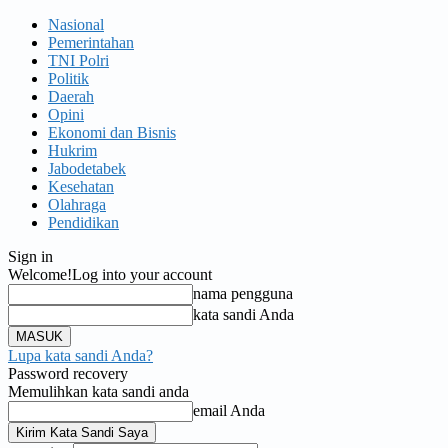
Nasional
Pemerintahan
TNI Polri
Politik
Daerah
Opini
Ekonomi dan Bisnis
Hukrim
Jabodetabek
Kesehatan
Olahraga
Pendidikan
Sign in
Welcome!
Log into your account
nama pengguna
kata sandi Anda
Lupa kata sandi Anda?
Password recovery
Memulihkan kata sandi anda
email Anda