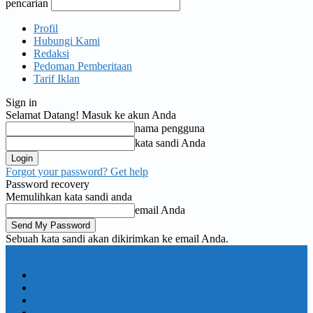
pencarian
Profil
Hubungi Kami
Redaksi
Pedoman Pemberitaan
Tarif Iklan
Sign in
Selamat Datang! Masuk ke akun Anda
nama pengguna
kata sandi Anda
Forgot your password? Get help
Password recovery
Memulihkan kata sandi anda
email Anda
Sebuah kata sandi akan dikirimkan ke email Anda.
KORAN PELITA
Nasional
Pemerintahan
TNI Polri
Politik