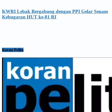
KWRI Lebak Bergabung dengan PPI Gelar Senam
Kebugaran HUT ke-81 RI
Koran Pelita