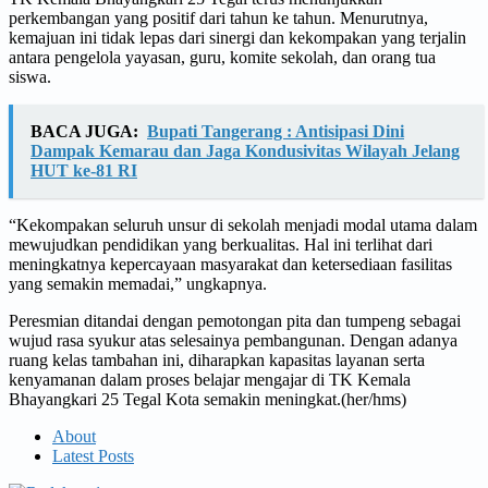
perkembangan yang positif dari tahun ke tahun. Menurutnya,
kemajuan ini tidak lepas dari sinergi dan kekompakan yang terjalin
antara pengelola yayasan, guru, komite sekolah, dan orang tua
siswa.
BACA JUGA:
Bupati Tangerang : Antisipasi Dini
Dampak Kemarau dan Jaga Kondusivitas Wilayah Jelang
HUT ke-81 RI
“Kekompakan seluruh unsur di sekolah menjadi modal utama dalam
mewujudkan pendidikan yang berkualitas. Hal ini terlihat dari
meningkatnya kepercayaan masyarakat dan ketersediaan fasilitas
yang semakin memadai,” ungkapnya.
Peresmian ditandai dengan pemotongan pita dan tumpeng sebagai
wujud rasa syukur atas selesainya pembangunan. Dengan adanya
ruang kelas tambahan ini, diharapkan kapasitas layanan serta
kenyamanan dalam proses belajar mengajar di TK Kemala
Bhayangkari 25 Tegal Kota semakin meningkat.(her/hms)
About
Latest Posts