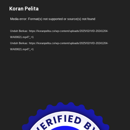
Koran Pelita
Pemutar
Media error: Format(s) not supported or source(s) not found
Video
Unduh Berkas: https://koranpelita.co/wp-content/uploads/2025/02/VID-20241204-
WA00621.mp4?_=1
Unduh Berkas: https://koranpelita.co/wp-content/uploads/2025/02/VID-20241204-
WA00621.mp4?_=1