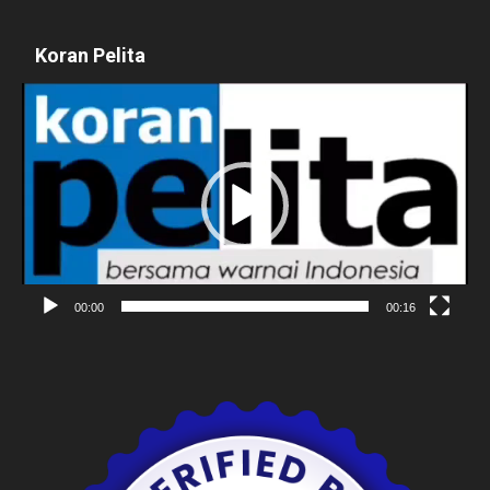
Koran Pelita
Pemutar
Video
00:00
00:16