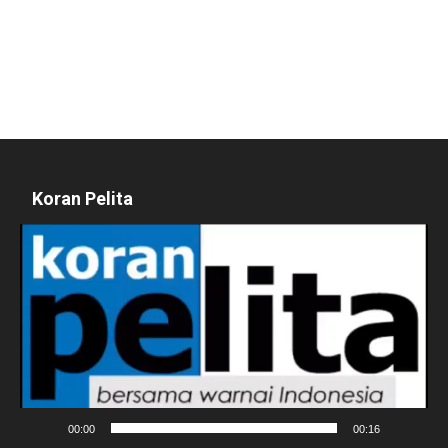
Koran Pelita
Pemutar
Video
00:00
00:16