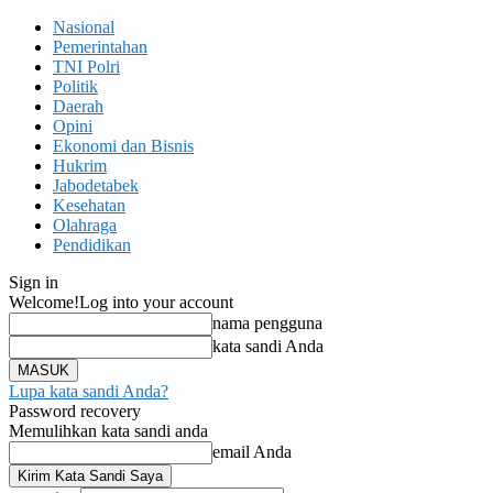
Nasional
Pemerintahan
TNI Polri
Politik
Daerah
Opini
Ekonomi dan Bisnis
Hukrim
Jabodetabek
Kesehatan
Olahraga
Pendidikan
Sign in
Welcome!
Log into your account
nama pengguna
kata sandi Anda
Lupa kata sandi Anda?
Password recovery
Memulihkan kata sandi anda
email Anda