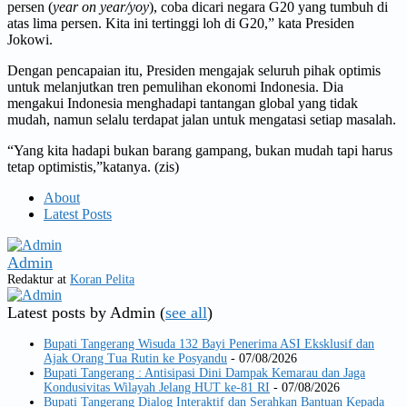
persen (
year on year/yoy
), coba dicari negara G20 yang tumbuh di
atas lima persen. Kita ini tertinggi loh di G20,” kata Presiden
Jokowi.
Dengan pencapaian itu, Presiden mengajak seluruh pihak optimis
untuk melanjutkan tren pemulihan ekonomi Indonesia. Dia
mengakui Indonesia menghadapi tantangan global yang tidak
mudah, namun selalu terdapat jalan untuk mengatasi setiap masalah.
“Yang kita hadapi bukan barang gampang, bukan mudah tapi harus
tetap optimistis,”katanya. (zis)
About
Latest Posts
Admin
Redaktur
at
Koran Pelita
Latest posts by Admin
(
see all
)
Bupati Tangerang Wisuda 132 Bayi Penerima ASI Eksklusif dan
Ajak Orang Tua Rutin ke Posyandu
- 07/08/2026
Bupati Tangerang : Antisipasi Dini Dampak Kemarau dan Jaga
Kondusivitas Wilayah Jelang HUT ke-81 RI
- 07/08/2026
Bupati Tangerang Dialog Interaktif dan Serahkan Bantuan Kepada