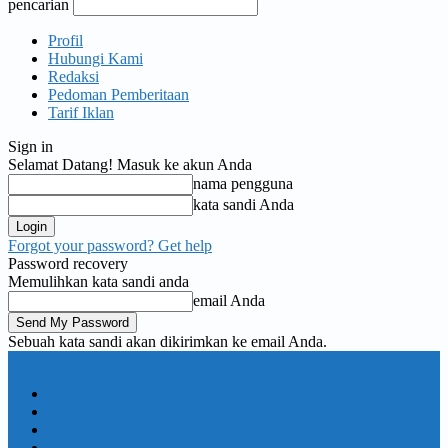
pencarian
Profil
Hubungi Kami
Redaksi
Pedoman Pemberitaan
Tarif Iklan
Sign in
Selamat Datang! Masuk ke akun Anda
nama pengguna
kata sandi Anda
Forgot your password? Get help
Password recovery
Memulihkan kata sandi anda
email Anda
Sebuah kata sandi akan dikirimkan ke email Anda.
KORAN PELITA
Nasional
Pemerintahan
TNI Polri
Politik