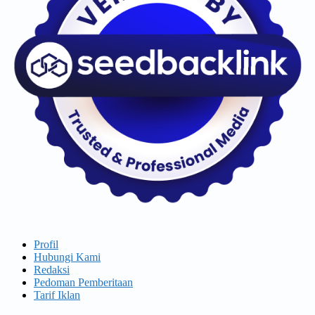
Profil
Hubungi Kami
Redaksi
Pedoman Pemberitaan
Tarif Iklan