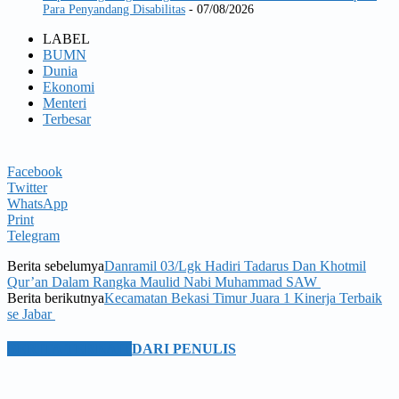
Para Penyandang Disabilitas
- 07/08/2026
LABEL
BUMN
Dunia
Ekonomi
Menteri
Terbesar
Facebook
Twitter
WhatsApp
Print
Telegram
Berita sebelumya
Danramil 03/Lgk Hadiri Tadarus Dan Khotmil
Qur’an Dalam Rangka Maulid Nabi Muhammad SAW
Berita berikutnya
Kecamatan Bekasi Timur Juara 1 Kinerja Terbaik
se Jabar
BERITA TERKAIT
DARI PENULIS