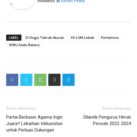
Redaktur
at
Koran Pelita
LABEL
Di Duga Tabrak Aturan
FK-LSM Lebak
Pertamina
SPBU Kadu Batara
Berita sebelumya
Berita berikutnya
Partai Berbasis Agama Ingin
Dilantik Pengurus Himat
Juara!! Lebarkan Inklusivitas
Periode 2022-2024
untuk Perluas Dukungan