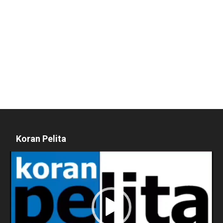
Koran Pelita
Pemutar
Video