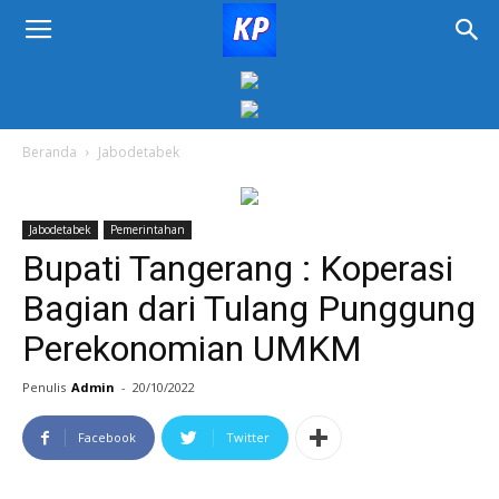
KORAN
PELITA
Beranda
Jabodetabek
Jabodetabek
Pemerintahan
Bupati Tangerang : Koperasi
Bagian dari Tulang Punggung
Perekonomian UMKM
Penulis
Admin
-
20/10/2022
Facebook
Twitter