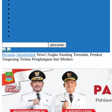
Daerah
Opini
Ekonomi dan Bisnis
Hukrim
Jabodetabek
Kesehatan
Olahraga
Pendidikan
Beranda
Jabodetabek
Wow! Angka Stunting Terendah, Pemkot
Tangerang Terima Penghargaan dari Menkes