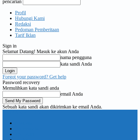
pencarian
Profil
Hubungi Kami
Redaksi
Pedoman Pemberitaan
Tarif Iklan
Sign in
Selamat Datang! Masuk ke akun Anda
nama pengguna
kata sandi Anda
Forgot your password? Get help
Password recovery
Memulihkan kata sandi anda
email Anda
Sebuah kata sandi akan dikirimkan ke email Anda.
KORAN PELITA
Nasional
Pemerintahan
TNI Polri
Politik