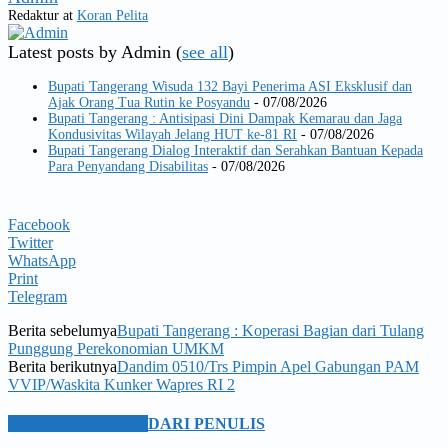
Redaktur
at
Koran Pelita
Latest posts by Admin
(
see all
)
Bupati Tangerang Wisuda 132 Bayi Penerima ASI Eksklusif dan
Ajak Orang Tua Rutin ke Posyandu
- 07/08/2026
Bupati Tangerang : Antisipasi Dini Dampak Kemarau dan Jaga
Kondusivitas Wilayah Jelang HUT ke-81 RI
- 07/08/2026
Bupati Tangerang Dialog Interaktif dan Serahkan Bantuan Kepada
Para Penyandang Disabilitas
- 07/08/2026
Facebook
Twitter
WhatsApp
Print
Telegram
Berita sebelumya
Bupati Tangerang : Koperasi Bagian dari Tulang
Punggung Perekonomian UMKM
Berita berikutnya
Dandim 0510/Trs Pimpin Apel Gabungan PAM
VVIP/Waskita Kunker Wapres RI 2
BERITA TERKAIT
DARI PENULIS