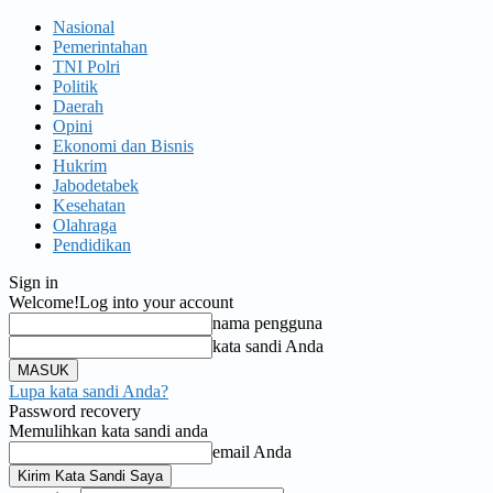
Nasional
Pemerintahan
TNI Polri
Politik
Daerah
Opini
Ekonomi dan Bisnis
Hukrim
Jabodetabek
Kesehatan
Olahraga
Pendidikan
Sign in
Welcome!
Log into your account
nama pengguna
kata sandi Anda
Lupa kata sandi Anda?
Password recovery
Memulihkan kata sandi anda
email Anda