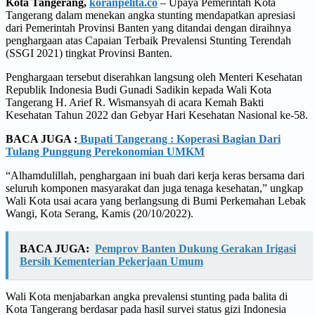
Kota Tangerang,
koranpelita.co
– Upaya Pemerintah Kota
Tangerang dalam menekan angka stunting mendapatkan apresiasi
dari Pemerintah Provinsi Banten yang ditandai dengan diraihnya
penghargaan atas Capaian Terbaik Prevalensi Stunting Terendah
(SSGI 2021) tingkat Provinsi Banten.
Penghargaan tersebut diserahkan langsung oleh Menteri Kesehatan
Republik Indonesia Budi Gunadi Sadikin kepada Wali Kota
Tangerang H. Arief R. Wismansyah di acara Kemah Bakti
Kesehatan Tahun 2022 dan Gebyar Hari Kesehatan Nasional ke-58.
BACA JUGA :
Bupati Tangerang : Koperasi Bagian Dari
Tulang Punggung Perekonomian UMKM
“Alhamdulillah, penghargaan ini buah dari kerja keras bersama dari
seluruh komponen masyarakat dan juga tenaga kesehatan,” ungkap
Wali Kota usai acara yang berlangsung di Bumi Perkemahan Lebak
Wangi, Kota Serang, Kamis (20/10/2022).
BACA JUGA:
Pemprov Banten Dukung Gerakan Irigasi
Bersih Kementerian Pekerjaan Umum
Wali Kota menjabarkan angka prevalensi stunting pada balita di
Kota Tangerang berdasar pada hasil survei status gizi Indonesia