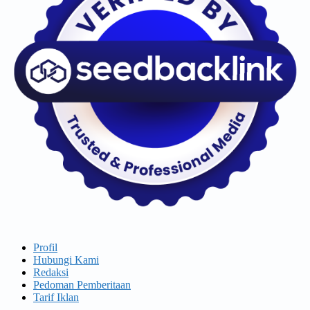
Profil
Hubungi Kami
Redaksi
Pedoman Pemberitaan
Tarif Iklan