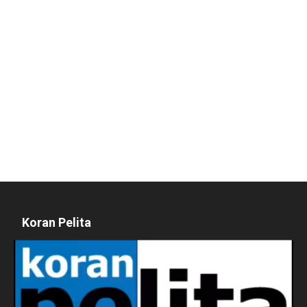
Koran Pelita
Pemutar
Video