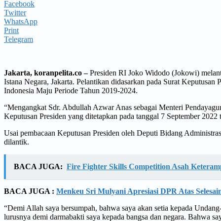
Facebook
Twitter
WhatsApp
Print
Telegram
Jakarta, koranpelita.co –
Presiden RI Joko Widodo (Jokowi) melan
Istana Negara, Jakarta. Pelantikan didasarkan pada Surat Keputusa
Indonesia Maju Periode Tahun 2019-2024.
“Mengangkat Sdr. Abdullah Azwar Anas sebagai Menteri Pendayaguna
Keputusan Presiden yang ditetapkan pada tanggal 7 September 2022 t
Usai pembacaan Keputusan Presiden oleh Deputi Bidang Administrasi
dilantik.
BACA JUGA:
Fire Fighter Skills Competition Asah Ketera
BACA JUGA :
Menkeu Sri Mulyani Apresiasi DPR Atas Sele
“Demi Allah saya bersumpah, bahwa saya akan setia kepada Undang-
lurusnya demi darmabakti saya kepada bangsa dan negara. Bahwa saya