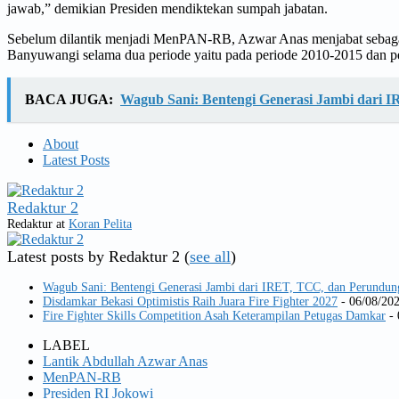
jawab,” demikian Presiden mendiktekan sumpah jabatan.
Sebelum dilantik menjadi MenPAN-RB, Azwar Anas menjabat sebagai
Banyuwangi selama dua periode yaitu pada periode 2010-2015 dan per
BACA JUGA:
Wagub Sani: Bentengi Generasi Jambi dari 
About
Latest Posts
Redaktur 2
Redaktur
at
Koran Pelita
Latest posts by Redaktur 2
(
see all
)
Wagub Sani: Bentengi Generasi Jambi dari IRET, TCC, dan Perundun
Disdamkar Bekasi Optimistis Raih Juara Fire Fighter 2027
- 06/08/20
Fire Fighter Skills Competition Asah Keterampilan Petugas Damkar
- 
LABEL
Lantik Abdullah Azwar Anas
MenPAN-RB
Presiden RI Jokowi