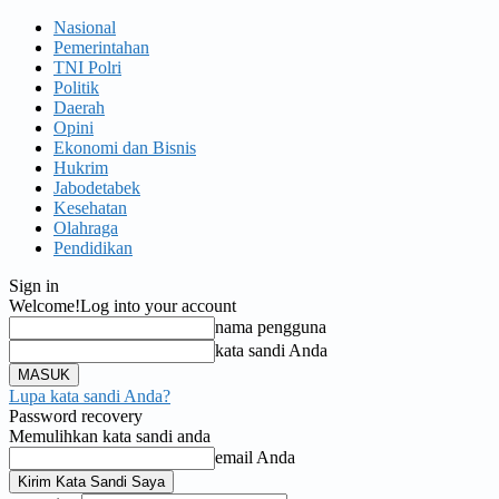
Nasional
Pemerintahan
TNI Polri
Politik
Daerah
Opini
Ekonomi dan Bisnis
Hukrim
Jabodetabek
Kesehatan
Olahraga
Pendidikan
Sign in
Welcome!
Log into your account
nama pengguna
kata sandi Anda
Lupa kata sandi Anda?
Password recovery
Memulihkan kata sandi anda
email Anda