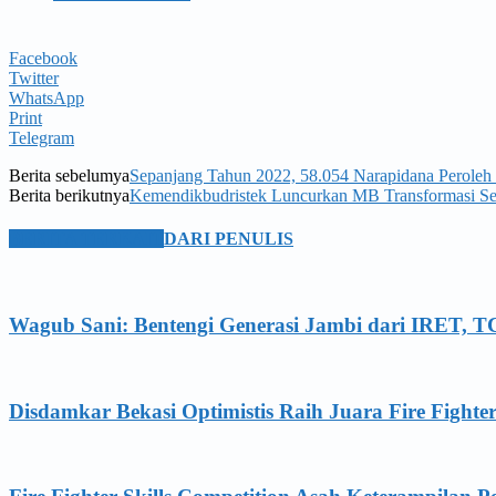
Facebook
Twitter
WhatsApp
Print
Telegram
Berita sebelumya
Sepanjang Tahun 2022, 58.054 Narapidana Peroleh
Berita berikutnya
Kemendikbudristek Luncurkan MB Transformasi S
BERITA TERKAIT
DARI PENULIS
Wagub Sani: Bentengi Generasi Jambi dari IRET, T
Disdamkar Bekasi Optimistis Raih Juara Fire Fighte