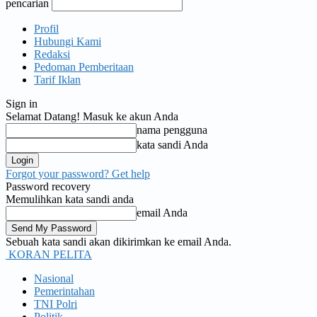
pencarian
Profil
Hubungi Kami
Redaksi
Pedoman Pemberitaan
Tarif Iklan
Sign in
Selamat Datang! Masuk ke akun Anda
nama pengguna
kata sandi Anda
Forgot your password? Get help
Password recovery
Memulihkan kata sandi anda
email Anda
Sebuah kata sandi akan dikirimkan ke email Anda.
KORAN PELITA
Nasional
Pemerintahan
TNI Polri
Politik