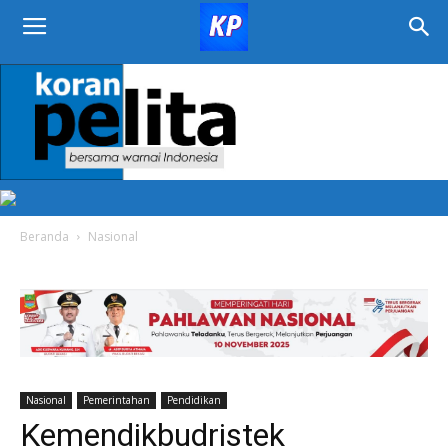
KORAN
PELITA
Beranda
Nasional
Nasional
Pemerintahan
Pendidikan
Kemendikbudristek