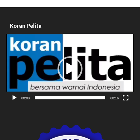
Koran Pelita
Pemutar
Video
00:00
00:16