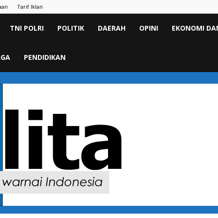
aan
Tarif Iklan
TNI POLRI
POLITIK
DAERAH
OPINI
EKONOMI DAN
AGA
PENDIDIKAN