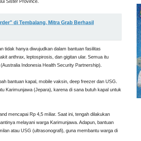
ui Sister Province.
rder" di Tembalang, Mitra Grab Berhasil
n tidak hanya diwujudkan dalam bantuan fasilitas
t anthrax, leptospirosis, dan gigitan ular. Semua itu
Australia Indonesia Health Security Partnership).
h bantuan kapal, mobile vaksin, deep freezer dan USG.
u Karimunjawa (Jepara), karena di sana butuh kapal untuk
nd mencapai Rp 4,5 miliar. Saat ini, tengah dilakukan
nantinya melayani warga Karimunjawa. Adapun, bantuan
amilan atau USG (ultrasonografi), guna membantu warga di