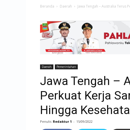
Beranda
Daerah
Jawa Tengah – Australia Terus 
Daerah
Pemerintahan
Jawa Tengah – Au
Perkuat Kerja S
Hingga Kesehat
Penulis
Redaktur 1
-
15/09/2022