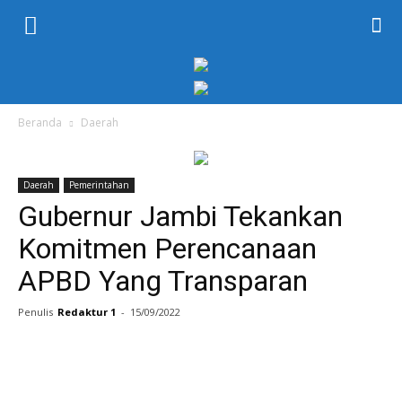
KORAN
PELITA
Beranda
Daerah
Daerah
Pemerintahan
Gubernur Jambi Tekankan
Komitmen Perencanaan
APBD Yang Transparan
Penulis
Redaktur 1
-
15/09/2022
Facebook
Twitter
WhatsApp
P