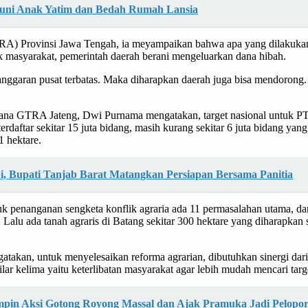
ntuni Anak Yatim dan Bedah Rumah Lansia
A) Provinsi Jawa Tengah, ia meyampaikan bahwa apa yang dilakukan
uk masyarakat, pemerintah daerah berani mengeluarkan dana hibah.
, anggaran pusat terbatas. Maka diharapkan daerah juga bisa mendoro
na GTRA Jateng, Dwi Purnama mengatakan, target nasional untuk PTS
daftar sekitar 15 juta bidang, masih kurang sekitar 6 juta bidang yang
1 hektare.
i, Bupati Tanjab Barat Matangkan Persiapan Bersama Panitia
 penanganan sengketa konflik agraria ada 11 permasalahan utama, dan h
alu ada tanah agraris di Batang sekitar 300 hektare yang diharapkan se
akan, untuk menyelesaikan reforma agrarian, dibutuhkan sinergi dar
r kelima yaitu keterlibatan masyarakat agar lebih mudah mencari targe
mpin Aksi Gotong Royong Massal dan Ajak Pramuka Jadi Pelopo