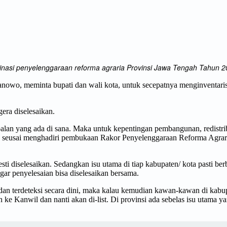
inasi penyelenggaraan reforma agraria Provinsi Jawa Tengah Tahun 2
wo, meminta bupati dan wali kota, untuk secepatnya menginventarisasi
gera diselesaikan.
oalan yang ada di sana. Maka untuk kepentingan pembangunan, redistribu
ar, seusai menghadiri pembukaan Rakor Penyelenggaraan Reforma Agra
sti diselesaikan. Sedangkan isu utama di tiap kabupaten/ kota pasti be
agar penyelesaian bisa diselesaikan bersama.
 dan terdeteksi secara dini, maka kalau kemudian kawan-kawan di kabupa
e Kanwil dan nanti akan di-list. Di provinsi ada sebelas isu utama yan