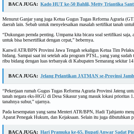
BACA JUGA:
Kado HUT ke-50 Bahlil, Metty Triantika Sa
Menurut Ganjar yang juga Ketua Gugus Tugas Reforma Agraria (GTR
daerah lain. Sebab untuk menyelesaikan masalah sertifikat tanah unt
“Dukungan pemda penting. Umpama kita bicara soal sertifikasi saja
untuk bisa bersertifikat dengan cepat,” bebernya.
Kanwil ATR/BPN Provinsi Jawa Tengah sekaligus Ketua Tim Pelaksa
bidang. Sampai saat ini setelah ada program PTSL, yang yang sudah ter
ribu bidang dengan luas terbanyak di Kabupaten Semarang sekitar 14
BACA JUGA:
Jelang Pelantikan JATMAN se-Provinsi Jamb
“Pekerjaan rumah Gugus Tugas Reforma Agraria Provinsi Jateng untuk
tanah negara eks-HGU di Desa Sikasur yang masuk lokasi prioritas 1. L
tanahnya subur,” ujarnya.
Pada kesempatan yang sama Menteri ATR/BPN, Hadi Tjahjanto mengat
Aparat Penegak Hukum, dan Kejaksaan. Selain itu juga dibutuhkan pila
BACA JUGA:
Hari Pramuka ke-65, Bupati Anwar Sadat Pi