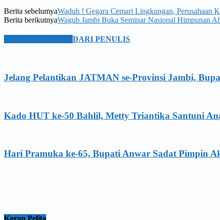
Berita sebelumya
Waduh ! Gegara Cemari Lingkungan, Perusahaan K
Berita berikutnya
Wagub Jambi Buka Seminar Nasional Himpunan Ahl
BERITA TERKAIT
DARI PENULIS
Jelang Pelantikan JATMAN se-Provinsi Jambi, Bupa
Kado HUT ke-50 Bahlil, Metty Triantika Santuni 
Hari Pramuka ke-65, Bupati Anwar Sadat Pimpin A
Koran Pelita