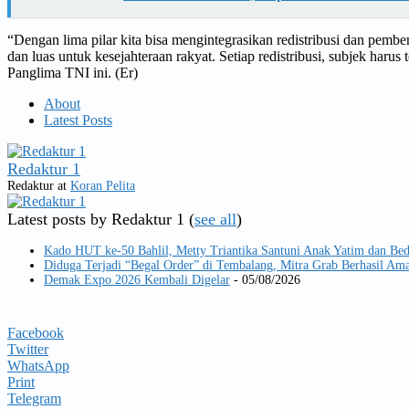
“Dengan lima pilar kita bisa mengintegrasikan redistribusi dan pemb
dan luas untuk kesejahteraan rakyat. Setiap redistribusi, subjek haru
Panglima TNI ini. (Er)
About
Latest Posts
Redaktur 1
Redaktur
at
Koran Pelita
Latest posts by Redaktur 1
(
see all
)
Kado HUT ke-50 Bahlil, Metty Triantika Santuni Anak Yatim dan Be
Diduga Terjadi “Begal Order” di Tembalang, Mitra Grab Berhasil 
Demak Expo 2026 Kembali Digelar
- 05/08/2026
Facebook
Twitter
WhatsApp
Print
Telegram