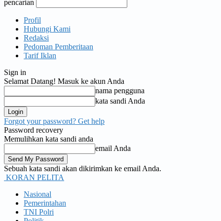
pencarian
Profil
Hubungi Kami
Redaksi
Pedoman Pemberitaan
Tarif Iklan
Sign in
Selamat Datang! Masuk ke akun Anda
nama pengguna
kata sandi Anda
Forgot your password? Get help
Password recovery
Memulihkan kata sandi anda
email Anda
Sebuah kata sandi akan dikirimkan ke email Anda.
KORAN PELITA
Nasional
Pemerintahan
TNI Polri
Politik