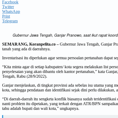
Facebook
Twitter
WhatsApp
Print
Telegram
Gubernur Jawa Tengah, Ganjar Pranowo, saat ikut rapat koord
SEMARANG, Koranpelita.co –
Gubernur Jawa Tengah, Ganjar Prano
tanah yang ada di daerahnya.
Inventarisasi itu diperlukan agar semua persoalan pertanahan dapat se
“Kita minta agar di setiap kabupaten/ kota segera melakukan list pers
penyelesaian yang akan dibantu oleh kantor pertanahan,” kata Ganj
Tengah, Rabu (28/9/2022).
Ganjar menjelaskan, di tingkat provinsi ada sebelas isu utama yang me
kota, sehingga pendataan dan identifikasi sejak dini perlu dilakukan, 
“Di daerah-daerah itu sengketa konflik biasanya sudah teridentifikasi
nanti problem itu dipetakan, yang terkait dengan ATR/BPN sampaikan k
tahu adalah bupati dan wali kota,” ungkapnya.