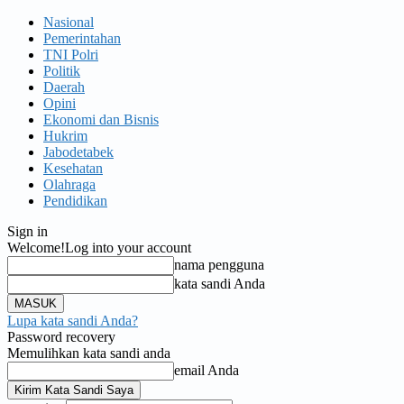
Nasional
Pemerintahan
TNI Polri
Politik
Daerah
Opini
Ekonomi dan Bisnis
Hukrim
Jabodetabek
Kesehatan
Olahraga
Pendidikan
Sign in
Welcome!
Log into your account
nama pengguna
kata sandi Anda
Lupa kata sandi Anda?
Password recovery
Memulihkan kata sandi anda
email Anda