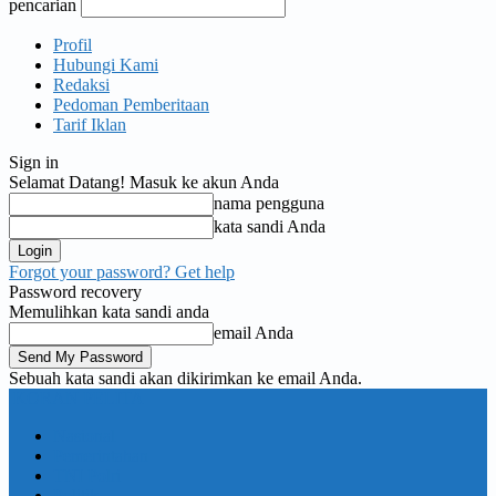
pencarian
Profil
Hubungi Kami
Redaksi
Pedoman Pemberitaan
Tarif Iklan
Sign in
Selamat Datang! Masuk ke akun Anda
nama pengguna
kata sandi Anda
Forgot your password? Get help
Password recovery
Memulihkan kata sandi anda
email Anda
Sebuah kata sandi akan dikirimkan ke email Anda.
KORAN PELITA
Nasional
Pemerintahan
TNI Polri
Politik