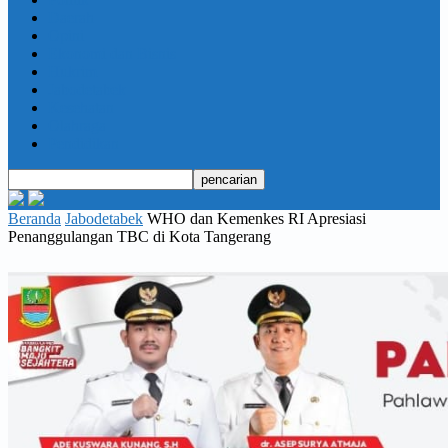
Daerah
Opini
Ekonomi dan Bisnis
Hukrim
Jabodetabek
Kesehatan
Olahraga
Pendidikan
Beranda
Jabodetabek
WHO dan Kemenkes RI Apresiasi
Penanggulangan TBC di Kota Tangerang