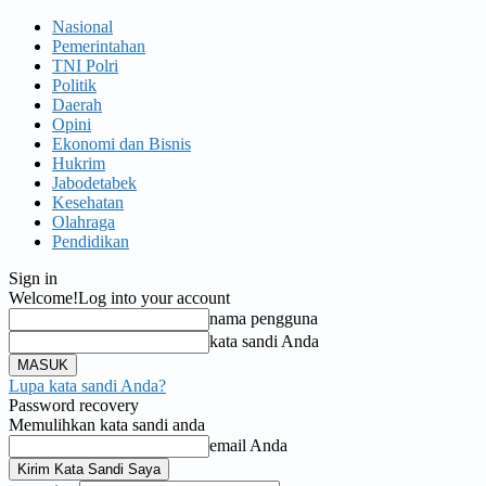
Nasional
Pemerintahan
TNI Polri
Politik
Daerah
Opini
Ekonomi dan Bisnis
Hukrim
Jabodetabek
Kesehatan
Olahraga
Pendidikan
Sign in
Welcome!
Log into your account
nama pengguna
kata sandi Anda
Lupa kata sandi Anda?
Password recovery
Memulihkan kata sandi anda
email Anda