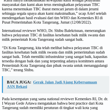
“Kami hanya melaksanakan kewajiban kami sebagai pelayanan
masyarakat dan kami akan terus meningkatkan pelayanan TBC
karena menemukan TBC ibarat mencari jarum di dalam jerami
sehingga segala upaya akan kami maksimalkan,” ucap Arief setelah
mendengarkan hasil evaluasi dari tim WHO dan Kemenkes RI di
Pusat Pemerintahan Kota Tangerang, Jumat (12/08/2022).
International reviewer WHO, Dr. Shibu Balekrisnan, menerangkan
bahwa pelayanan TBC di fasilitas kesehatan baik milik swasta dan
milik pemerintah Kota Tangerang sudah sangat baik.
“Di Kota Tangerang, kita telah melihat bahwa pelayanan TBC di
fasilitas kesehatan baik milik swasta dan milik pemerintahan sudah
sangat baik. Telah memiliki infrastruktur yang sangat baik, kapasitas
tersedia dengan baik dan yang terpenting adanya komitmen antara
Pemerintah Kota Tangerang dan pihak swasta untuk menanggulangi
TBC,” terang Shibu.
BACA JUGA:
Gerak Jalan Jadi Ajang Kebersamaan
ASN Bekasi
Pada kesempatan yang sama national reviewer Kemenkes RI, Dr. dr.
I Wayan Gede Artawa mengatakan bahwa best practice dari Kota
Tangerang sudah memiliki peraturan di tingkat wali kota yang