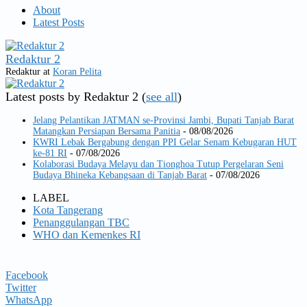
About
Latest Posts
Redaktur 2
Redaktur
at
Koran Pelita
Latest posts by Redaktur 2
(
see all
)
Jelang Pelantikan JATMAN se-Provinsi Jambi, Bupati Tanjab Barat
Matangkan Persiapan Bersama Panitia
- 08/08/2026
KWRI Lebak Bergabung dengan PPI Gelar Senam Kebugaran HUT
ke-81 RI
- 07/08/2026
Kolaborasi Budaya Melayu dan Tionghoa Tutup Pergelaran Seni
Budaya Bhineka Kebangsaan di Tanjab Barat
- 07/08/2026
LABEL
Kota Tangerang
Penanggulangan TBC
WHO dan Kemenkes RI
Facebook
Twitter
WhatsApp