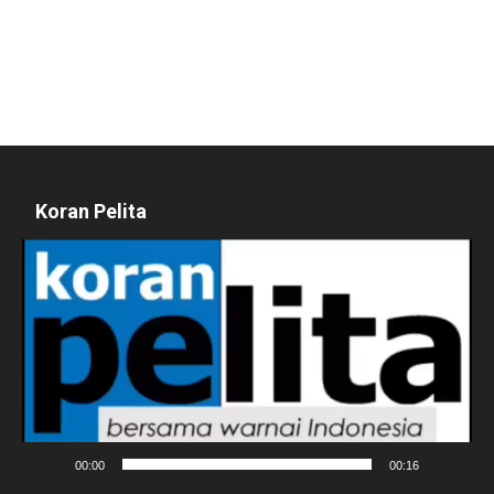
Koran Pelita
Pemutar
Video
00:00
00:16