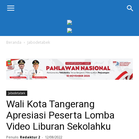
KORAN
PELITA
Beranda
Jabodetabek
Jabodetabek
Wali Kota Tangerang
Apresiasi Peserta Lomba
Video Liburan Sekolahku
Penulis
Redaktur 2
-
12/08/2022