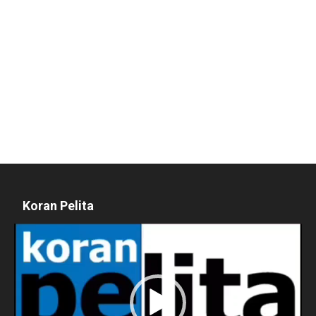
Koran Pelita
Pemutar
Video