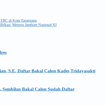
 TBC di Kota Tangerang
 Bekasi, Menuju Jambore Nasional XI
lres
an, S.E. Daftar Bakal Calon Kades Tridayasakti
s, Sembilan Bakal Calon Sudah Daftar