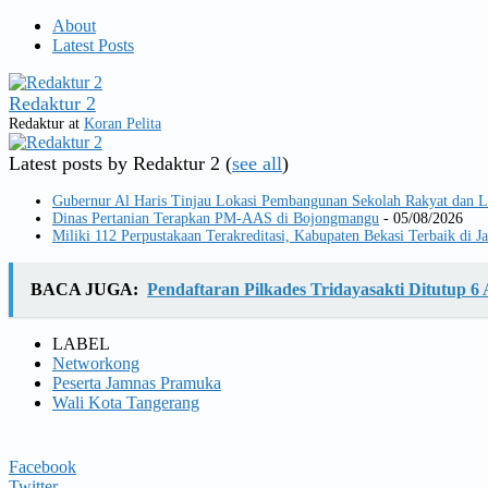
About
Latest Posts
Redaktur 2
Redaktur
at
Koran Pelita
Latest posts by Redaktur 2
(
see all
)
Gubernur Al Haris Tinjau Lokasi Pembangunan Sekolah Rakyat dan
Dinas Pertanian Terapkan PM-AAS di Bojongmangu
- 05/08/2026
Miliki 112 Perpustakaan Terakreditasi, Kabupaten Bekasi Terbaik di J
BACA JUGA:
Pendaftaran Pilkades Tridayasakti Ditutup 6
LABEL
Networkong
Peserta Jamnas Pramuka
Wali Kota Tangerang
Facebook
Twitter