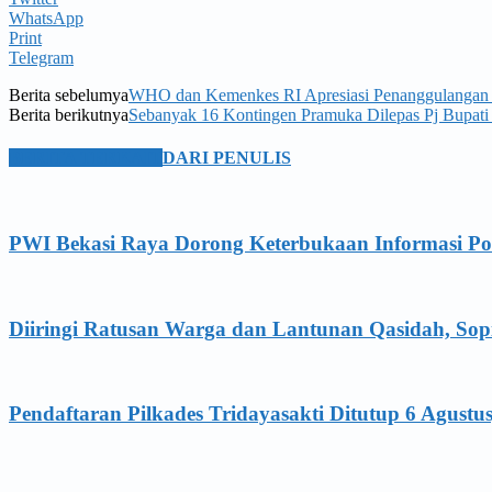
WhatsApp
Print
Telegram
Berita sebelumya
WHO dan Kemenkes RI Apresiasi Penanggulangan
Berita berikutnya
Sebanyak 16 Kontingen Pramuka Dilepas Pj Bupati
BERITA TERKAIT
DARI PENULIS
PWI Bekasi Raya Dorong Keterbukaan Informasi Po
Diiringi Ratusan Warga dan Lantunan Qasidah, Sopi
Pendaftaran Pilkades Tridayasakti Ditutup 6 Agustu