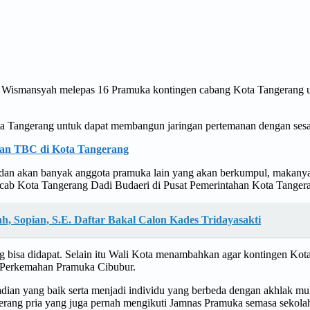
 Wismansyah melepas 16 Pramuka kontingen cabang Kota Tangerang u
a Tangerang untuk dapat membangun jaringan pertemanan dengan sesa
an TBC di Kota Tangerang
nal,dan akan banyak anggota pramuka lain yang akan berkumpul, makany
rcab Kota Tangerang Dadi Budaeri di Pusat Pemerintahan Kota Tangera
, Sopian, S.E. Daftar Bakal Calon Kades Tridayasakti
 bisa didapat. Selain itu Wali Kota menambahkan agar kontingen Kota
 Perkemahan Pramuka Cibubur.
adian yang baik serta menjadi individu yang berbeda dengan akhlak m
rang pria yang juga pernah mengikuti Jamnas Pramuka semasa sekolah