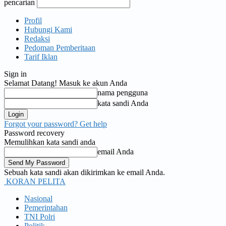
pencarian
Profil
Hubungi Kami
Redaksi
Pedoman Pemberitaan
Tarif Iklan
Sign in
Selamat Datang! Masuk ke akun Anda
nama pengguna
kata sandi Anda
Forgot your password? Get help
Password recovery
Memulihkan kata sandi anda
email Anda
Sebuah kata sandi akan dikirimkan ke email Anda.
KORAN PELITA
Nasional
Pemerintahan
TNI Polri
Politik