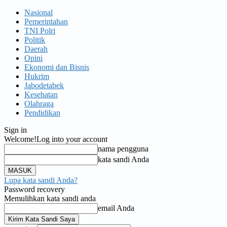
Nasional
Pemerintahan
TNI Polri
Politik
Daerah
Opini
Ekonomi dan Bisnis
Hukrim
Jabodetabek
Kesehatan
Olahraga
Pendidikan
Sign in
Welcome!
Log into your account
nama pengguna
kata sandi Anda
Lupa kata sandi Anda?
Password recovery
Memulihkan kata sandi anda
email Anda