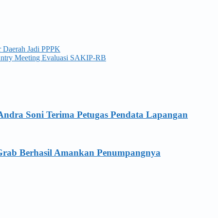
r Daerah Jadi PPPK
n Entry Meeting Evaluasi SAKIP-RB
Andra Soni Terima Petugas Pendata Lapangan
a Grab Berhasil Amankan Penumpangnya