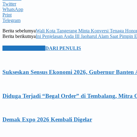
Twitter
WhatsApp
Print
Telegram
Berita sebelumya
Wali Kota Tangerang Minta Konversi Tenaga Hono
Berita berikutnya
Ini Penjelasan Asda III Jaoharul Alam Saat Pimpi
BERITA TERKAIT
DARI PENULIS
Sukseskan Sensus Ekonomi 2026, Gubernur Banten 
Diduga Terjadi “Begal Order” di Tembalang, Mitr
Demak Expo 2026 Kembali Digelar