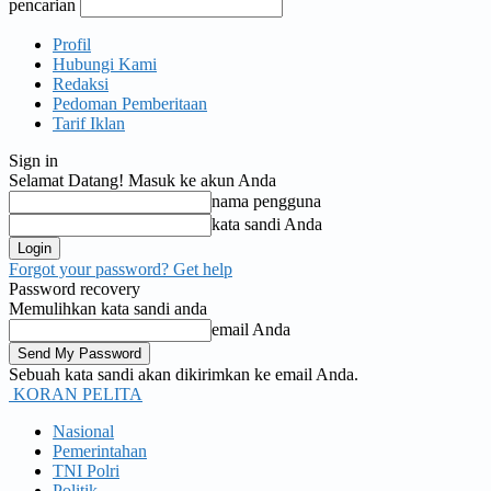
pencarian
Profil
Hubungi Kami
Redaksi
Pedoman Pemberitaan
Tarif Iklan
Sign in
Selamat Datang! Masuk ke akun Anda
nama pengguna
kata sandi Anda
Forgot your password? Get help
Password recovery
Memulihkan kata sandi anda
email Anda
Sebuah kata sandi akan dikirimkan ke email Anda.
KORAN PELITA
Nasional
Pemerintahan
TNI Polri
Politik