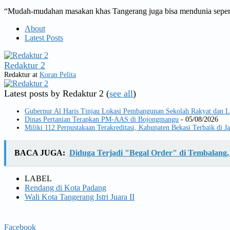
“Mudah-mudahan masakan khas Tangerang juga bisa mendunia sepert
About
Latest Posts
Redaktur 2
Redaktur
at
Koran Pelita
Latest posts by Redaktur 2
(
see all
)
Gubernur Al Haris Tinjau Lokasi Pembangunan Sekolah Rakyat dan
Dinas Pertanian Terapkan PM-AAS di Bojongmangu
- 05/08/2026
Miliki 112 Perpustakaan Terakreditasi, Kabupaten Bekasi Terbaik di J
BACA JUGA:
Diduga Terjadi "Begal Order" di Tembalan
LABEL
Rendang di Kota Padang
Wali Kota Tangerang Istri Juara II
Facebook