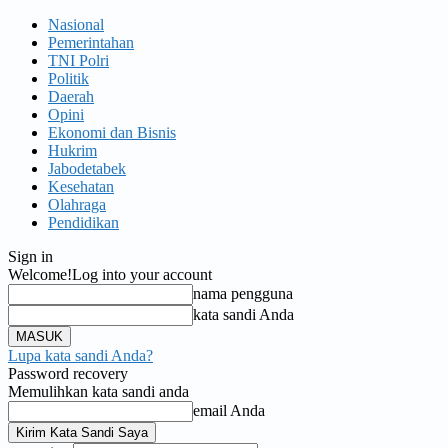
Nasional
Pemerintahan
TNI Polri
Politik
Daerah
Opini
Ekonomi dan Bisnis
Hukrim
Jabodetabek
Kesehatan
Olahraga
Pendidikan
Sign in
Welcome!
Log into your account
nama pengguna
kata sandi Anda
Lupa kata sandi Anda?
Password recovery
Memulihkan kata sandi anda
email Anda