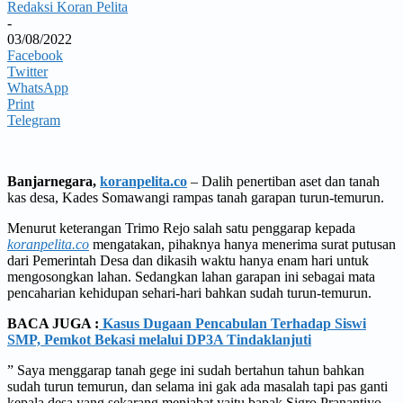
Redaksi Koran Pelita
-
03/08/2022
Facebook
Twitter
WhatsApp
Print
Telegram
Banjarnegara,
koranpelita.co
– Dalih penertiban aset dan tanah
kas desa, Kades Somawangi rampas tanah garapan turun-temurun.
Menurut keterangan Trimo Rejo salah satu penggarap kepada
koranpelita.co
mengatakan, pihaknya hanya menerima surat putusan
dari Pemerintah Desa dan dikasih waktu hanya enam hari untuk
mengosongkan lahan. Sedangkan lahan garapan ini sebagai mata
pencaharian kehidupan sehari-hari bahkan sudah turun-temurun.
BACA JUGA :
Kasus Dugaan Pencabulan Terhadap Siswi
SMP, Pemkot Bekasi melalui DP3A Tindaklanjuti
” Saya menggarap tanah gege ini sudah bertahun tahun bahkan
sudah turun temurun, dan selama ini gak ada masalah tapi pas ganti
kepala desa yang sekarang menjabat yaitu bapak Sigro Pranantiyo