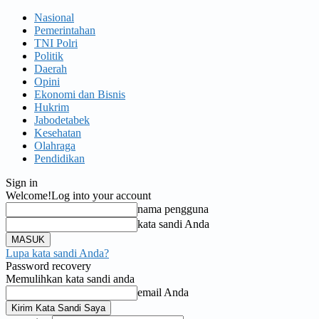
Nasional
Pemerintahan
TNI Polri
Politik
Daerah
Opini
Ekonomi dan Bisnis
Hukrim
Jabodetabek
Kesehatan
Olahraga
Pendidikan
Sign in
Welcome!
Log into your account
nama pengguna
kata sandi Anda
Lupa kata sandi Anda?
Password recovery
Memulihkan kata sandi anda
email Anda