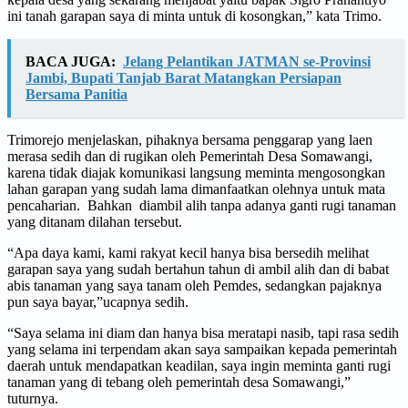
ini tanah garapan saya di minta untuk di kosongkan,” kata Trimo.
BACA JUGA:
Jelang Pelantikan JATMAN se-Provinsi
Jambi, Bupati Tanjab Barat Matangkan Persiapan
Bersama Panitia
Trimorejo menjelaskan, pihaknya bersama penggarap yang laen
merasa sedih dan di rugikan oleh Pemerintah Desa Somawangi,
karena tidak diajak komunikasi langsung meminta mengosongkan
lahan garapan yang sudah lama dimanfaatkan olehnya untuk mata
pencaharian. Bahkan diambil alih tanpa adanya ganti rugi tanaman
yang ditanam dilahan tersebut.
“Apa daya kami, kami rakyat kecil hanya bisa bersedih melihat
garapan saya yang sudah bertahun tahun di ambil alih dan di babat
abis tanaman yang saya tanam oleh Pemdes, sedangkan pajaknya
pun saya bayar,”ucapnya sedih.
“Saya selama ini diam dan hanya bisa meratapi nasib, tapi rasa sedih
yang selama ini terpendam akan saya sampaikan kepada pemerintah
daerah untuk mendapatkan keadilan, saya ingin meminta ganti rugi
tanaman yang di tebang oleh pemerintah desa Somawangi,”
tuturnya.