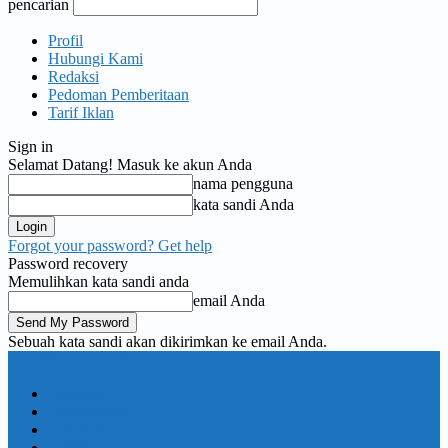
pencarian
Profil
Hubungi Kami
Redaksi
Pedoman Pemberitaan
Tarif Iklan
Sign in
Selamat Datang! Masuk ke akun Anda
nama pengguna
kata sandi Anda
Forgot your password? Get help
Password recovery
Memulihkan kata sandi anda
email Anda
Sebuah kata sandi akan dikirimkan ke email Anda.
KORAN PELITA
Nasional
Pemerintahan
TNI Polri
Politik