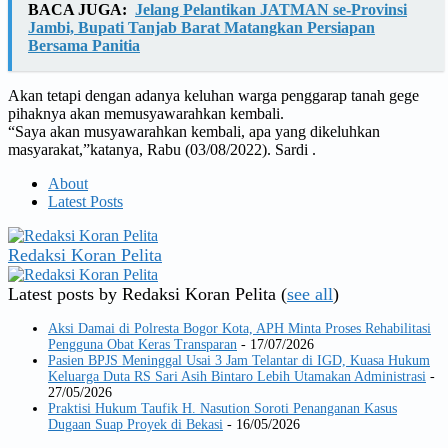
BACA JUGA:
Jelang Pelantikan JATMAN se-Provinsi
Jambi, Bupati Tanjab Barat Matangkan Persiapan
Bersama Panitia
Akan tetapi dengan adanya keluhan warga penggarap tanah gege
pihaknya akan memusyawarahkan kembali.
“Saya akan musyawarahkan kembali, apa yang dikeluhkan
masyarakat,”katanya, Rabu (03/08/2022). Sardi .
About
Latest Posts
Redaksi Koran Pelita
Latest posts by Redaksi Koran Pelita
(
see all
)
Aksi Damai di Polresta Bogor Kota, APH Minta Proses Rehabilitasi
Pengguna Obat Keras Transparan
- 17/07/2026
Pasien BPJS Meninggal Usai 3 Jam Telantar di IGD, Kuasa Hukum
Keluarga Duta RS Sari Asih Bintaro Lebih Utamakan Administrasi
-
27/05/2026
Praktisi Hukum Taufik H. Nasution Soroti Penanganan Kasus
Dugaan Suap Proyek di Bekasi
- 16/05/2026