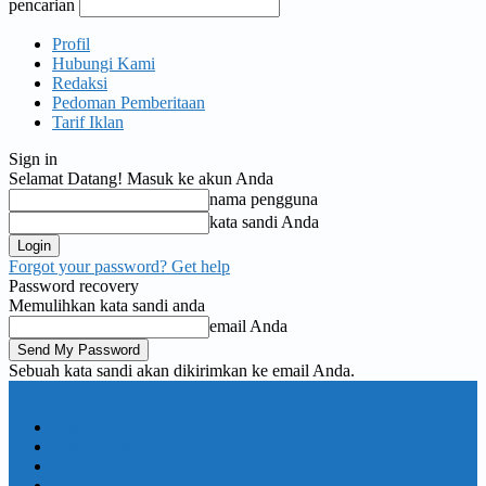
pencarian
Profil
Hubungi Kami
Redaksi
Pedoman Pemberitaan
Tarif Iklan
Sign in
Selamat Datang! Masuk ke akun Anda
nama pengguna
kata sandi Anda
Forgot your password? Get help
Password recovery
Memulihkan kata sandi anda
email Anda
Sebuah kata sandi akan dikirimkan ke email Anda.
KORAN PELITA
Nasional
Pemerintahan
TNI Polri
Politik