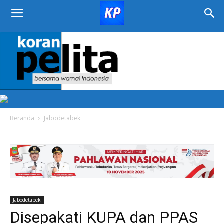
KORAN
PELITA
Beranda
Jabodetabek
Jabodetabek
Disepakati KUPA dan PPAS