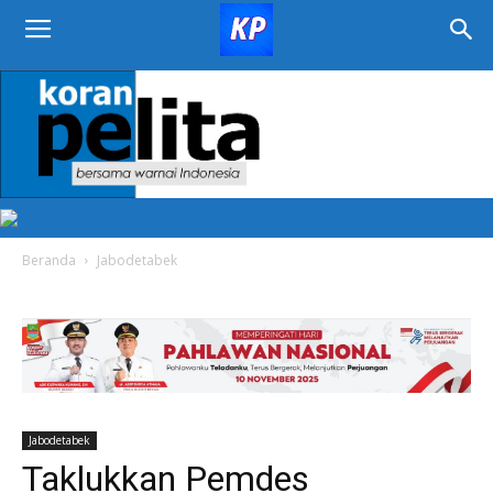
KORAN
PELITA
Beranda
Jabodetabek
Jabodetabek
Taklukkan Pemdes