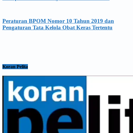
Peraturan BPOM Nomor 10 Tahun 2019 dan
Pengaturan Tata Kelola Obat Keras Tertentu
Koran Pelita