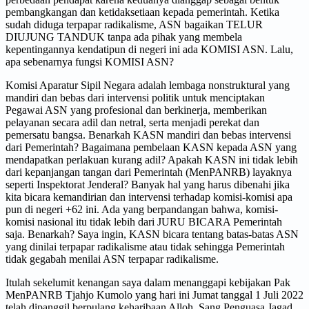
pembangkangan dan ketidaksetiaan kepada pemerintah. Ketika
sudah diduga terpapar radikalisme, ASN bagaikan TELUR
DIUJUNG TANDUK tanpa ada pihak yang membela
kepentingannya kendatipun di negeri ini ada KOMISI ASN. Lalu,
apa sebenarnya fungsi KOMISI ASN?
Komisi Aparatur Sipil Negara adalah lembaga nonstruktural yang
mandiri dan bebas dari intervensi politik untuk menciptakan
Pegawai ASN yang profesional dan berkinerja, memberikan
pelayanan secara adil dan netral, serta menjadi perekat dan
pemersatu bangsa. Benarkah KASN mandiri dan bebas intervensi
dari Pemerintah? Bagaimana pembelaan KASN kepada ASN yang
mendapatkan perlakuan kurang adil? Apakah KASN ini tidak lebih
dari kepanjangan tangan dari Pemerintah (MenPANRB) layaknya
seperti Inspektorat Jenderal? Banyak hal yang harus dibenahi jika
kita bicara kemandirian dan intervensi terhadap komisi-komisi apa
pun di negeri +62 ini. Ada yang berpandangan bahwa, komisi-
komisi nasional itu tidak lebih dari JURU BICARA Pemerintah
saja. Benarkah? Saya ingin, KASN bicara tentang batas-batas ASN
yang dinilai terpapar radikalisme atau tidak sehingga Pemerintah
tidak gegabah menilai ASN terpapar radikalisme.
Itulah sekelumit kenangan saya dalam menanggapi kebijakan Pak
MenPANRB Tjahjo Kumolo yang hari ini Jumat tanggal 1 Juli 2022
telah dipanggil berpulang keharibaan Alloh, Sang Penguasa Jagad