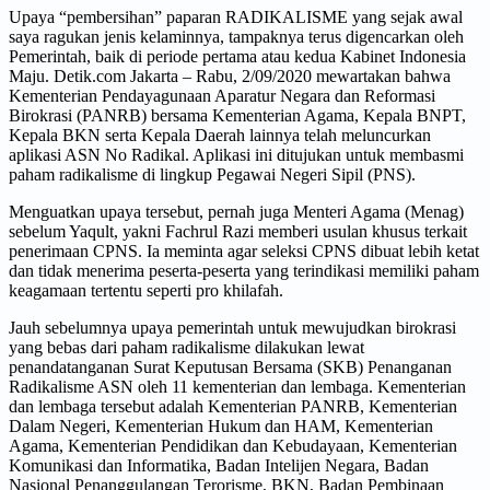
Upaya “pembersihan” paparan RADIKALISME yang sejak awal
saya ragukan jenis kelaminnya, tampaknya terus digencarkan oleh
Pemerintah, baik di periode pertama atau kedua Kabinet Indonesia
Maju. Detik.com Jakarta – Rabu, 2/09/2020 mewartakan bahwa
Kementerian Pendayagunaan Aparatur Negara dan Reformasi
Birokrasi (PANRB) bersama Kementerian Agama, Kepala BNPT,
Kepala BKN serta Kepala Daerah lainnya telah meluncurkan
aplikasi ASN No Radikal. Aplikasi ini ditujukan untuk membasmi
paham radikalisme di lingkup Pegawai Negeri Sipil (PNS).
Menguatkan upaya tersebut, pernah juga Menteri Agama (Menag)
sebelum Yaqult, yakni Fachrul Razi memberi usulan khusus terkait
penerimaan CPNS. Ia meminta agar seleksi CPNS dibuat lebih ketat
dan tidak menerima peserta-peserta yang terindikasi memiliki paham
keagamaan tertentu seperti pro khilafah.
Jauh sebelumnya upaya pemerintah untuk mewujudkan birokrasi
yang bebas dari paham radikalisme dilakukan lewat
penandatanganan Surat Keputusan Bersama (SKB) Penanganan
Radikalisme ASN oleh 11 kementerian dan lembaga. Kementerian
dan lembaga tersebut adalah Kementerian PANRB, Kementerian
Dalam Negeri, Kementerian Hukum dan HAM, Kementerian
Agama, Kementerian Pendidikan dan Kebudayaan, Kementerian
Komunikasi dan Informatika, Badan Intelijen Negara, Badan
Nasional Penanggulangan Terorisme, BKN, Badan Pembinaan