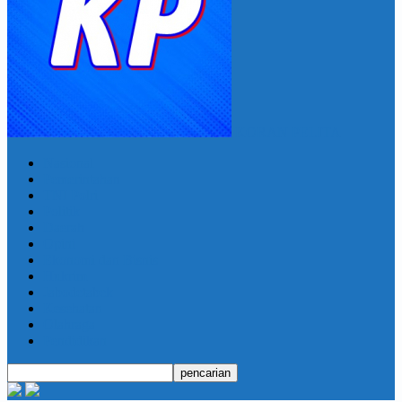
KORAN PELITA
Nasional
Pemerintahan
TNI Polri
Politik
Daerah
Opini
Ekonomi dan Bisnis
Hukrim
Jabodetabek
Kesehatan
Olahraga
Pendidikan