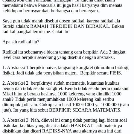
memahami bahwa Pancasila itu juga hasil karyanya dlm menata
kehidupan bermsyarakat, berbangsa dan bernegara.
Saya pun tidak marah disebut dosen radikal, karena radikal ala
Suteki adalah: RAMAH TERDIDIK DAN BERAKAL. Bukan
radikal pangkal terorisme. Catat itu!
Apa sih radikal itu?
Radikal itu sebenarnya bicara tentang cara berpikir. Ada 3 tingkat
level cara berpikir seseorang yang disebut dengan abstraksi.
1. Abstraksi 1 berpikir naive, langsung kongkret (ilmu-ilmu biologi,
fisika). Jadi tidak ada penyisihan materi. Berpikir secara FISIS.
2. Abstraksi 2, berpikirnya sudah matematis, kuantitas kualitas
benda dan tidak selalu kongkret. Benda tidak selalu perlu diadakan.
Misal hitung berapa hasilnya 1000 kelereng yang dimiliki 1000
anak? Tidak perlu menjumlahkan 1000 kelereng kali seribu
ditumpuk jadi satu. Cukup satu hasil 1000×1000 ya 1000.000 (satu
juta). Itu yang kita sebut BERPIKIR SECARA MATEMATIS.
3. Abstraksi 3. Nah, dilevel ini orang tidak penting lagi bicara soal
fisik dan kualitas yang dicari adalah HAKIKAT. Jadi materinya
disisihkan dan dicari RADIKS-NYA atau akarnya atau inti dari