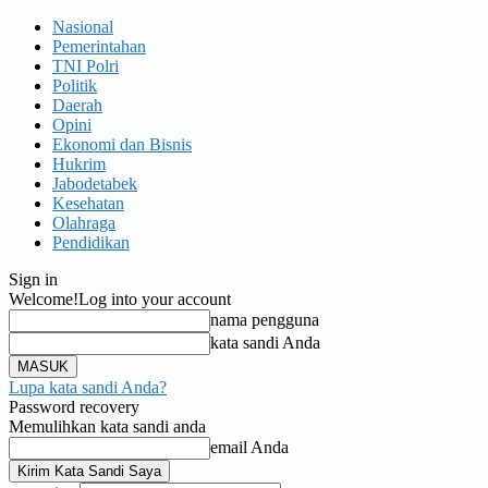
Nasional
Pemerintahan
TNI Polri
Politik
Daerah
Opini
Ekonomi dan Bisnis
Hukrim
Jabodetabek
Kesehatan
Olahraga
Pendidikan
Sign in
Welcome!
Log into your account
nama pengguna
kata sandi Anda
Lupa kata sandi Anda?
Password recovery
Memulihkan kata sandi anda
email Anda