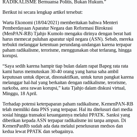
RADIKALISME Bernuansa Politis, Bukan Hukum.”
Berikut isi secara lengkap artikel tersebut:
Warta Ekonomi (18/04/2021) memberitakan bahwa Menteri
Pemberdayaan Aparatur Negara dan Reformasi Birokrasi
(MenPAN-RB) Tjahjo Kumolo mengaku dirinya dengan berat hati
harus memecat puluhan aparatur sipil negara (ASN). Sebab, mereka
terbukti melanggar ketentuan perundang-undangan karena terpapar
paham radikalisme, terorisme, menggunakan obat terlarang, hingga
korupsi.
“Saya sedih karena hampir tiap bulan dalam rapat Bapeg rata rata
kami harus memutuskan 30-40 orang yang harua saha ambil
keputusan untuk dipecat, dinonaktifkan, untuk turun pangkat karena
melanggar hal-hal yang berkaitan dengan radikalisme, terorisme,
narkoba, area rawan korupsi,” kata Tjahjo dalam diskusi virtual,
Minggu, 18 April.
Terhadap potensi keterpaparan paham radikalisme, KemenPAN-RB
telah memiliki data PNS yang terpapar. Hal itu ditelusuri dari media
sosial hingga transaksi keuangannya melalui PPATK. Sanksi yang
diberikan kepada ASN terpapar radikalisme ini tanpa ampun. Di
KemenPanRb sudah ada data melalui penelusuran medsos dan
kedua lewat PPATK dan sebagainya.