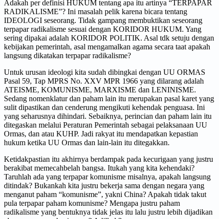
Adakah per definisi HUKUM tentang apa itu artinya “TERPAPAR
RADIKALISME”? Ini masalah pelik karena bicara tentang
IDEOLOGI seseorang. Tidak gampang membuktikan seseorang
terpapar radikalisme sesuai dengan KORIDOR HUKUM. Yang
sering dipakai adalah KORIDOR POLITIK. Asal tdk setuju dengan
kebijakan pemerintah, asal mengamalkan agama secara taat apakah
langsung dikatakan terpapar radikalisme?
Untuk urusan ideologi kita sudah dibingkai dengan UU ORMAS
Pasal 59, Tap MPRS No. XXV MPR 1966 yang dilarang adalah
ATEISME, KOMUNISME, MARXISME dan LENINISME.
Sedang nomenklatur dan paham lain itu merupakan pasal karet yang
sulit dipastikan dan cenderung mengikuti kehendak penguasa. Ini
yang seharusnya dihindari. Sebaiknya, perincian dan paham lain itu
ditegaskan melalui Peraturan Pemerintah sebagai pelaksanaan UU
Ormas, dan atau KUHP. Jadi rakyat itu mendapatkan kepastian
hukum ketika UU Ormas dan lain-lain itu ditegakkan.
Ketidakpastian itu akhirnya berdampak pada kecurigaan yang justru
berakibat memecahbelah bangsa. Itukah yang kita kehendaki?
Taruhlah ada yang terpapar komunisme misalnya, apakah langsung
ditindak? Bukankah kita justru bekerja sama dengan negara yang
menganut paham “komunisme”, yakni China? Apakah tidak takut
pula terpapar paham komunisme? Mengapa justru paham
radikalisme yang bentuknya tidak jelas itu lalu justru lebih dijadikan