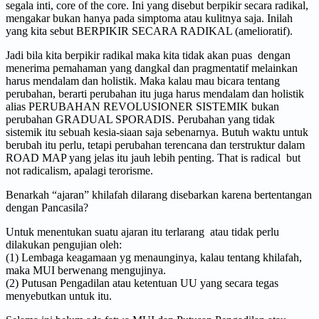
segala inti, core of the core. Ini yang disebut berpikir secara radikal,
mengakar bukan hanya pada simptoma atau kulitnya saja. Inilah
yang kita sebut BERPIKIR SECARA RADIKAL (amelioratif).
Jadi bila kita berpikir radikal maka kita tidak akan puas dengan
menerima pemahaman yang dangkal dan pragmentatif melainkan
harus mendalam dan holistik. Maka kalau mau bicara tentang
perubahan, berarti perubahan itu juga harus mendalam dan holistik
alias PERUBAHAN REVOLUSIONER SISTEMIK bukan
perubahan GRADUAL SPORADIS. Perubahan yang tidak
sistemik itu sebuah kesia-siaan saja sebenarnya. Butuh waktu untuk
berubah itu perlu, tetapi perubahan terencana dan terstruktur dalam
ROAD MAP yang jelas itu jauh lebih penting. That is radical but
not radicalism, apalagi terorisme.
Benarkah “ajaran” khilafah dilarang disebarkan karena bertentangan
dengan Pancasila?
Untuk menentukan suatu ajaran itu terlarang atau tidak perlu
dilakukan pengujian oleh:
(1) Lembaga keagamaan yg menaunginya, kalau tentang khilafah,
maka MUI berwenang mengujinya.
(2) Putusan Pengadilan atau ketentuan UU yang secara tegas
menyebutkan untuk itu.