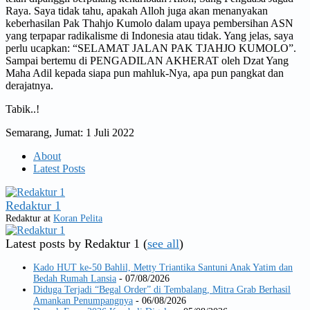
Raya. Saya tidak tahu, apakah Alloh juga akan menanyakan
keberhasilan Pak Thahjo Kumolo dalam upaya pembersihan ASN
yang terpapar radikalisme di Indonesia atau tidak. Yang jelas, saya
perlu ucapkan: “SELAMAT JALAN PAK TJAHJO KUMOLO”.
Sampai bertemu di PENGADILAN AKHERAT oleh Dzat Yang
Maha Adil kepada siapa pun mahluk-Nya, apa pun pangkat dan
derajatnya.
Tabik..!
Semarang, Jumat: 1 Juli 2022
About
Latest Posts
Redaktur 1
Redaktur
at
Koran Pelita
Latest posts by Redaktur 1
(
see all
)
Kado HUT ke-50 Bahlil, Metty Triantika Santuni Anak Yatim dan
Bedah Rumah Lansia
- 07/08/2026
Diduga Terjadi “Begal Order” di Tembalang, Mitra Grab Berhasil
Amankan Penumpangnya
- 06/08/2026