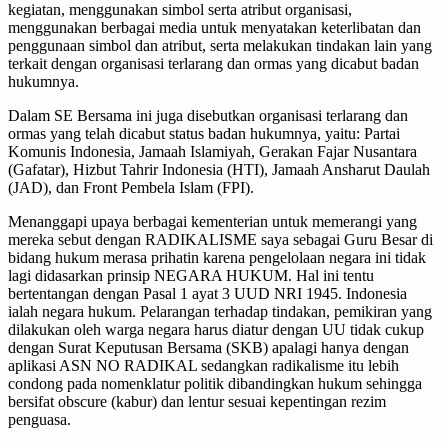
kegiatan, menggunakan simbol serta atribut organisasi,
menggunakan berbagai media untuk menyatakan keterlibatan dan
penggunaan simbol dan atribut, serta melakukan tindakan lain yang
terkait dengan organisasi terlarang dan ormas yang dicabut badan
hukumnya.
Dalam SE Bersama ini juga disebutkan organisasi terlarang dan
ormas yang telah dicabut status badan hukumnya, yaitu: Partai
Komunis Indonesia, Jamaah Islamiyah, Gerakan Fajar Nusantara
(Gafatar), Hizbut Tahrir Indonesia (HTI), Jamaah Ansharut Daulah
(JAD), dan Front Pembela Islam (FPI).
Menanggapi upaya berbagai kementerian untuk memerangi yang
mereka sebut dengan RADIKALISME saya sebagai Guru Besar di
bidang hukum merasa prihatin karena pengelolaan negara ini tidak
lagi didasarkan prinsip NEGARA HUKUM. Hal ini tentu
bertentangan dengan Pasal 1 ayat 3 UUD NRI 1945. Indonesia
ialah negara hukum. Pelarangan terhadap tindakan, pemikiran yang
dilakukan oleh warga negara harus diatur dengan UU tidak cukup
dengan Surat Keputusan Bersama (SKB) apalagi hanya dengan
aplikasi ASN NO RADIKAL sedangkan radikalisme itu lebih
condong pada nomenklatur politik dibandingkan hukum sehingga
bersifat obscure (kabur) dan lentur sesuai kepentingan rezim
penguasa.