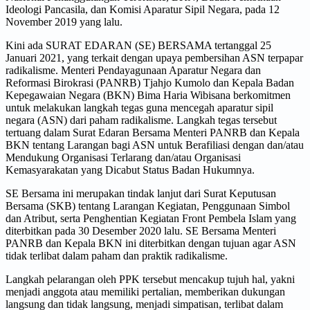
Ideologi Pancasila, dan Komisi Aparatur Sipil Negara, pada 12
November 2019 yang lalu.
Kini ada SURAT EDARAN (SE) BERSAMA tertanggal 25
Januari 2021, yang terkait dengan upaya pembersihan ASN terpapar
radikalisme. Menteri Pendayagunaan Aparatur Negara dan
Reformasi Birokrasi (PANRB) Tjahjo Kumolo dan Kepala Badan
Kepegawaian Negara (BKN) Bima Haria Wibisana berkomitmen
untuk melakukan langkah tegas guna mencegah aparatur sipil
negara (ASN) dari paham radikalisme. Langkah tegas tersebut
tertuang dalam Surat Edaran Bersama Menteri PANRB dan Kepala
BKN tentang Larangan bagi ASN untuk Berafiliasi dengan dan/atau
Mendukung Organisasi Terlarang dan/atau Organisasi
Kemasyarakatan yang Dicabut Status Badan Hukumnya.
SE Bersama ini merupakan tindak lanjut dari Surat Keputusan
Bersama (SKB) tentang Larangan Kegiatan, Penggunaan Simbol
dan Atribut, serta Penghentian Kegiatan Front Pembela Islam yang
diterbitkan pada 30 Desember 2020 lalu. SE Bersama Menteri
PANRB dan Kepala BKN ini diterbitkan dengan tujuan agar ASN
tidak terlibat dalam paham dan praktik radikalisme.
Langkah pelarangan oleh PPK tersebut mencakup tujuh hal, yakni
menjadi anggota atau memiliki pertalian, memberikan dukungan
langsung dan tidak langsung, menjadi simpatisan, terlibat dalam