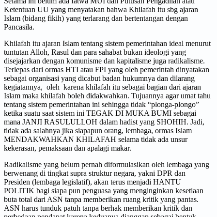
Selama ini belum ada fatwa MUI dan Putusan Pengadilan atau
Ketentuan UU yang menyatakan bahwa Khilafah itu sbg ajaran
Islam (bidang fikih) yang terlarang dan bertentangan dengan
Pancasila.
Khilafah itu ajaran Islam tentang sistem pemerintahan ideal menurut
tuntutan Alloh, Rasul dan para sahabat bukan ideologi yang
disejajarkan dengan komunisme dan kapitalisme juga radikalisme.
Terlepas dari ormas HTI atau FPI yang oleh pemerintah dinyatakan
sebagai organisasi yang dicabut badan hukumnya dan dilarang
kegiatannya, oleh karena khilafah itu sebagai bagian dari ajaran
Islam maka khilafah boleh didakwahkan. Tujuannya agar umat tahu
tentang sistem pemerintahan ini sehingga tidak “plonga-plongo”
ketika suatu saat sistem ini TEGAK DI MUKA BUMI sebagai
mana JANJI RASULULLOH dalam hadist yang SHOHIH. Jadi,
tidak ada salahnya jika siapapun orang, lembaga, ormas Islam
MENDAKWAHKAN KHILAFAH selama tidak ada unsur
kekerasan, pemaksaan dan apalagi makar.
Radikalisme yang belum pernah diformulasikan oleh lembaga yang
berwenang di tingkat supra struktur negara, yakni DPR dan
Presiden (lembaga legislatif), akan terus menjadi HANTU
POLITIK bagi siapa pun penguasa yang menginginkan kesetiaan
buta total dari ASN tanpa memberikan ruang kritik yang pantas.
ASN harus tunduk patuh tanpa berhak memberikan kritik dan
perbedaan pendapat karena keduanya dianggap sebagai bentuk