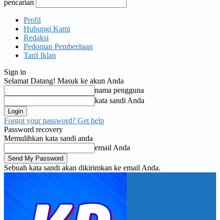
pencarian
Profil
Hubungi Kami
Redaksi
Pedoman Pemberitaan
Tarif Iklan
Sign in
Selamat Datang! Masuk ke akun Anda
nama pengguna
kata sandi Anda
Forgot your password? Get help
Password recovery
Memulihkan kata sandi anda
email Anda
Sebuah kata sandi akan dikirimkan ke email Anda.