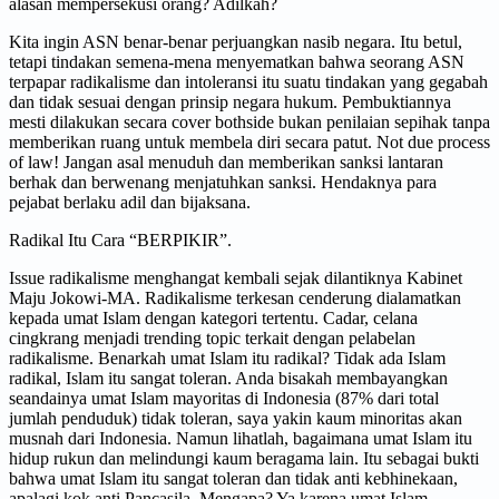
alasan mempersekusi orang? Adilkah?
Kita ingin ASN benar-benar perjuangkan nasib negara. Itu betul,
tetapi tindakan semena-mena menyematkan bahwa seorang ASN
terpapar radikalisme dan intoleransi itu suatu tindakan yang gegabah
dan tidak sesuai dengan prinsip negara hukum. Pembuktiannya
mesti dilakukan secara cover bothside bukan penilaian sepihak tanpa
memberikan ruang untuk membela diri secara patut. Not due process
of law! Jangan asal menuduh dan memberikan sanksi lantaran
berhak dan berwenang menjatuhkan sanksi. Hendaknya para
pejabat berlaku adil dan bijaksana.
Radikal Itu Cara “BERPIKIR”.
Issue radikalisme menghangat kembali sejak dilantiknya Kabinet
Maju Jokowi-MA. Radikalisme terkesan cenderung dialamatkan
kepada umat Islam dengan kategori tertentu. Cadar, celana
cingkrang menjadi trending topic terkait dengan pelabelan
radikalisme. Benarkah umat Islam itu radikal? Tidak ada Islam
radikal, Islam itu sangat toleran. Anda bisakah membayangkan
seandainya umat Islam mayoritas di Indonesia (87% dari total
jumlah penduduk) tidak toleran, saya yakin kaum minoritas akan
musnah dari Indonesia. Namun lihatlah, bagaimana umat Islam itu
hidup rukun dan melindungi kaum beragama lain. Itu sebagai bukti
bahwa umat Islam itu sangat toleran dan tidak anti kebhinekaan,
apalagi kok anti Pancasila. Mengapa? Ya karena umat Islam