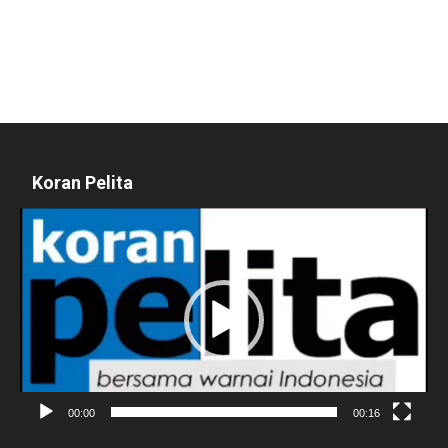
Koran Pelita
Pemutar
Video
00:00
00:16