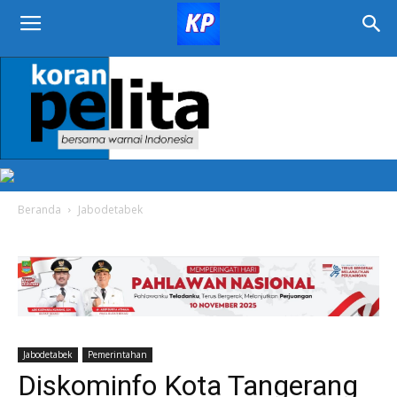
KORAN
PELITA
Beranda
Jabodetabek
Jabodetabek
Pemerintahan
Diskominfo Kota Tangerang