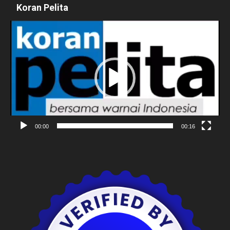
Koran Pelita
Pemutar
Video
00:00
00:16