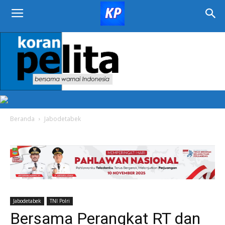
KORAN
PELITA
Beranda
Jabodetabek
Jabodetabek
TNI Polri
Bersama Perangkat RT dan