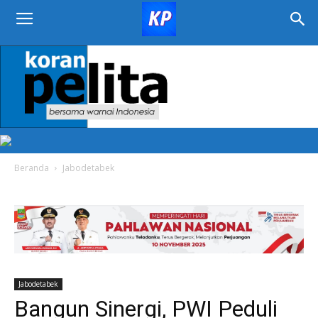
KORAN
PELITA
Beranda
Jabodetabek
Jabodetabek
Bangun Sinergi, PWI Peduli