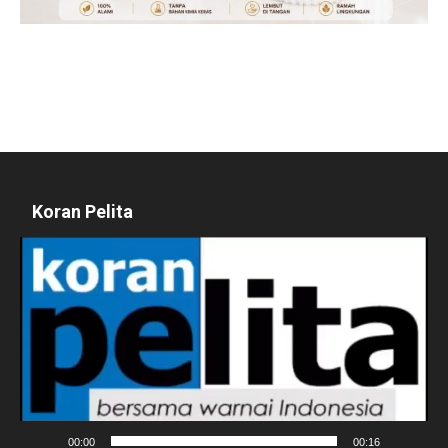
Koran Pelita
Pemutar
Video
00:00
00:16