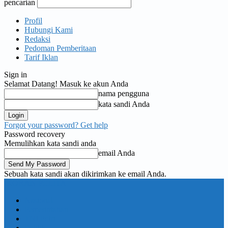
pencarian
Profil
Hubungi Kami
Redaksi
Pedoman Pemberitaan
Tarif Iklan
Sign in
Selamat Datang! Masuk ke akun Anda
nama pengguna
kata sandi Anda
Forgot your password? Get help
Password recovery
Memulihkan kata sandi anda
email Anda
Sebuah kata sandi akan dikirimkan ke email Anda.
KORAN PELITA
Nasional
Pemerintahan
TNI Polri
Politik