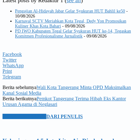
Latest posts by Redaktur 1
(
see all
)
Pengajian Al-Hidayah Jabar Gelar Syukuran HUT Bahlil ke50
-
10/08/2026
Karnaval SCTV Meriahkan Kota Tegal, Dedy Yon Promosikan
Kuliner Khas Kota Bahari
- 09/08/2026
PD IWO Kabupaten Tegal Gelar Syukuran HUT ke-14, Tegaskan
Komitmen Profesionalisme Jurnalistik
- 09/08/2026
Facebook
Twitter
WhatsApp
Print
Telegram
Berita sebelumya
Wali Kota Tangerang Minta OPD Maksimalkan
Kanal Sosial Media
Berita berikutnya
Pemkot Tangerang Terima Hibah Eks Kantor
Urusan Agama di Neglasari
BERITA TERKAIT
DARI PENULIS