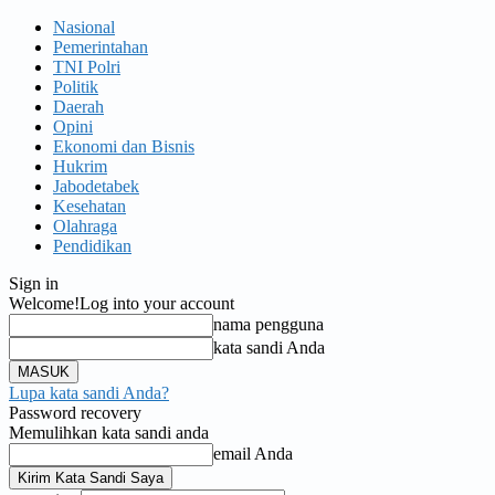
Nasional
Pemerintahan
TNI Polri
Politik
Daerah
Opini
Ekonomi dan Bisnis
Hukrim
Jabodetabek
Kesehatan
Olahraga
Pendidikan
Sign in
Welcome!
Log into your account
nama pengguna
kata sandi Anda
Lupa kata sandi Anda?
Password recovery
Memulihkan kata sandi anda
email Anda