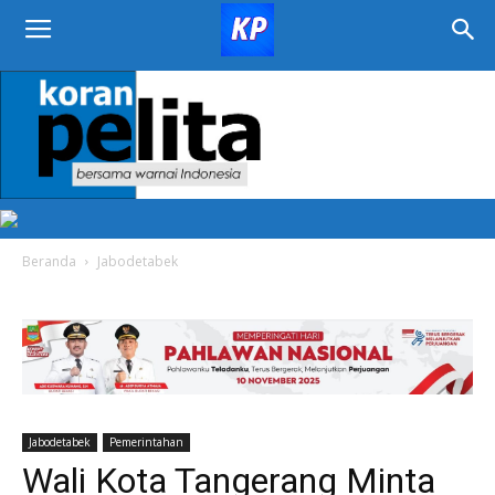
KORAN
PELITA
Beranda
Jabodetabek
Jabodetabek
Pemerintahan
Wali Kota Tangerang Minta