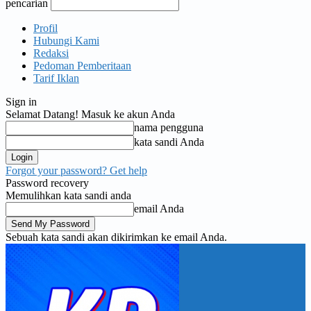
pencarian
Profil
Hubungi Kami
Redaksi
Pedoman Pemberitaan
Tarif Iklan
Sign in
Selamat Datang! Masuk ke akun Anda
nama pengguna
kata sandi Anda
Forgot your password? Get help
Password recovery
Memulihkan kata sandi anda
email Anda
Sebuah kata sandi akan dikirimkan ke email Anda.