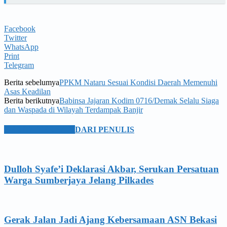
Facebook
Twitter
WhatsApp
Print
Telegram
Berita sebelumya
PPKM Nataru Sesuai Kondisi Daerah Memenuhi
Asas Keadilan
Berita berikutnya
Babinsa Jajaran Kodim 0716/Demak Selalu Siaga
dan Waspada di Wilayah Terdampak Banjir
BERITA TERKAIT
DARI PENULIS
Dulloh Syafe’i Deklarasi Akbar, Serukan Persatuan
Warga Sumberjaya Jelang Pilkades
Gerak Jalan Jadi Ajang Kebersamaan ASN Bekasi