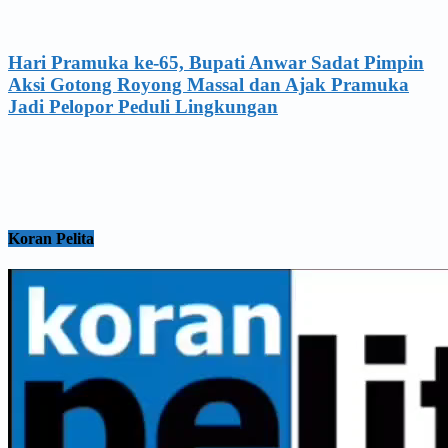
Hari Pramuka ke-65, Bupati Anwar Sadat Pimpin
Aksi Gotong Royong Massal dan Ajak Pramuka
Jadi Pelopor Peduli Lingkungan
Koran Pelita