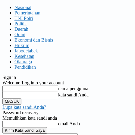
Nasional
Pemerintahan
TNI Polri
Politik
Daerah
Opini
Ekonomi dan Bisnis
Hukrim
Jabodetabek
Kesehatan
Olahraga
Pendidikan
Sign in
Welcome!
Log into your account
nama pengguna
kata sandi Anda
Lupa kata sandi Anda?
Password recovery
Memulihkan kata sandi anda
email Anda