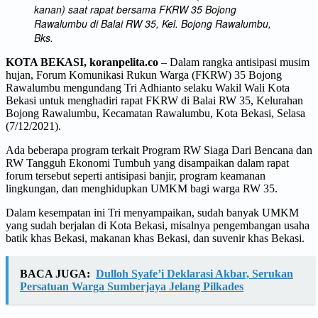
kanan) saat rapat bersama FKRW 35 Bojong
Rawalumbu di Balai RW 35, Kel. Bojong Rawalumbu,
Bks.
KOTA BEKASI, koranpelita.co
– Dalam rangka antisipasi musim
hujan, Forum Komunikasi Rukun Warga (FKRW) 35 Bojong
Rawalumbu mengundang Tri Adhianto selaku Wakil Wali Kota
Bekasi untuk menghadiri rapat FKRW di Balai RW 35, Kelurahan
Bojong Rawalumbu, Kecamatan Rawalumbu, Kota Bekasi, Selasa
(7/12/2021).
Ada beberapa program terkait Program RW Siaga Dari Bencana dan
RW Tangguh Ekonomi Tumbuh yang disampaikan dalam rapat
forum tersebut seperti antisipasi banjir, program keamanan
lingkungan, dan menghidupkan UMKM bagi warga RW 35.
Dalam kesempatan ini Tri menyampaikan, sudah banyak UMKM
yang sudah berjalan di Kota Bekasi, misalnya pengembangan usaha
batik khas Bekasi, makanan khas Bekasi, dan suvenir khas Bekasi.
BACA JUGA:
Dulloh Syafe’i Deklarasi Akbar, Serukan
Persatuan Warga Sumberjaya Jelang Pilkades