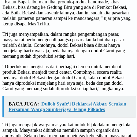
“Kalau Bapak Ibu mau lihat produk-produk handmade, khas
Bekasi, bisa datang ke Gedung Biru yang ada di Pemkot Bekasi,
ada Batik Bekasi dan suvenir lainnya, dan ini sudah kita pasarkan
melalui pameran-pameran sampai ke mancanegara,” ujar pria yang
kerap disapa Mas Tri itu.
Tri juga menyampaikan, dalam rangka pengembangan pasar,
masyarakat perlu mengenali pangsa pasar atau kebutuhan pasar
terlebih dahulu. Contohnya, dodol Bekasi biasa dibuat hanya
menjelang hari raya saja, beda halnya dengan dodol Garut yang
memang sudah diproduksi setiap hari.
“Diperlukan sinergisitas dari berbagai elemen untuk membuat
produk Bekasi menjadi trend center. Contohnya, secara realita
bedanya dodol Bekasi dengan dodol Garut, kalau dodol Bekasi
hanya diproduksi menjelang hari raya saja, beda dengan dodol
Garut yang memang sudah diproduksi setiap hari,” ungkapnya.
BACA JUGA:
Dulloh Syafe’i Deklarasi Akbar, Serukan
Persatuan Warga Sumberjaya Jelang Pilkades
Tri juga mengajak warga masyarakat untuk bijak dalam mengelola
sampah. Masyarakat dihimbau memilah sampah organik dan
anorganik. Selain dapat membantu petugas kebersihan, masyarakat