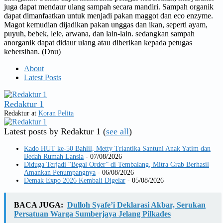
juga dapat mendaur ulang sampah secara mandiri. Sampah organik
dapat dimanfaatkan untuk menjadi pakan maggot dan eco enzyme.
Magot kemudian dijadikan pakan unggas dan ikan, seperti ayam,
puyuh, bebek, lele, arwana, dan lain-lain. sedangkan sampah
anorganik dapat didaur ulang atau diberikan kepada petugas
kebersihan. (Dnu)
About
Latest Posts
Redaktur 1
Redaktur
at
Koran Pelita
Latest posts by Redaktur 1
(
see all
)
Kado HUT ke-50 Bahlil, Metty Triantika Santuni Anak Yatim dan
Bedah Rumah Lansia
- 07/08/2026
Diduga Terjadi “Begal Order” di Tembalang, Mitra Grab Berhasil
Amankan Penumpangnya
- 06/08/2026
Demak Expo 2026 Kembali Digelar
- 05/08/2026
BACA JUGA:
Dulloh Syafe’i Deklarasi Akbar, Serukan
Persatuan Warga Sumberjaya Jelang Pilkades