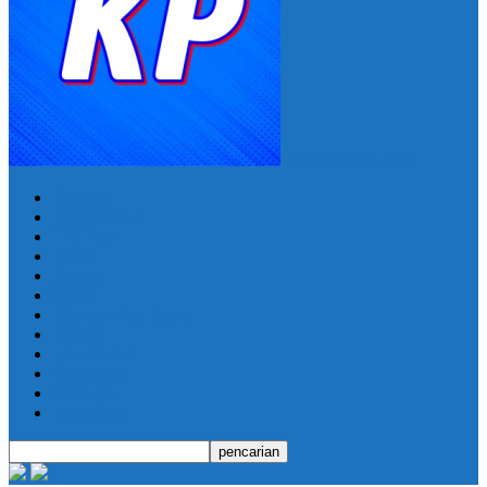
KORAN PELITA
Nasional
Pemerintahan
TNI Polri
Politik
Daerah
Opini
Ekonomi dan Bisnis
Hukrim
Jabodetabek
Kesehatan
Olahraga
Pendidikan