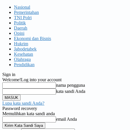
Nasional
Pemerintahan
TNI Polri
Politik
Daerah
Opini
Ekonomi dan Bisnis
Hukrim
Jabodetabek
Kesehatan
Olahraga
Pendidikan
Sign in
Welcome!
Log into your account
nama pengguna
kata sandi Anda
Lupa kata sandi Anda?
Password recovery
Memulihkan kata sandi anda
email Anda