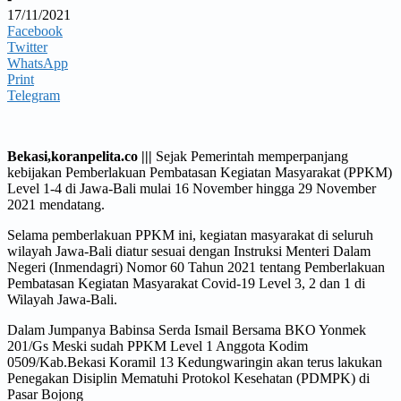
17/11/2021
Facebook
Twitter
WhatsApp
Print
Telegram
Bekasi,koranpelita.co |||
Sejak Pemerintah memperpanjang
kebijakan Pemberlakuan Pembatasan Kegiatan Masyarakat (PPKM)
Level 1-4 di Jawa-Bali mulai 16 November hingga 29 November
2021 mendatang.
Selama pemberlakuan PPKM ini, kegiatan masyarakat di seluruh
wilayah Jawa-Bali diatur sesuai dengan Instruksi Menteri Dalam
Negeri (Inmendagri) Nomor 60 Tahun 2021 tentang Pemberlakuan
Pembatasan Kegiatan Masyarakat Covid-19 Level 3, 2 dan 1 di
Wilayah Jawa-Bali.
Dalam Jumpanya Babinsa Serda Ismail Bersama BKO Yonmek
201/Gs Meski sudah PPKM Level 1 Anggota Kodim
0509/Kab.Bekasi Koramil 13 Kedungwaringin akan terus lakukan
Penegakan Disiplin Mematuhi Protokol Kesehatan (PDMPK) di
Pasar Bojong