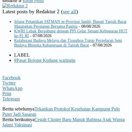
Redaktur
at
Koran Pelita
Latest posts by Redaktur 2
(
see all
)
Jelang Pelantikan JATMAN se-Provinsi Jambi, Bupati Tanjab Barat
Matangkan Persiapan Bersama Panitia
- 08/08/2026
KWRI Lebak Bergabung dengan PPI Gelar Senam Kebugaran HUT
ke-81 RI
- 07/08/2026
Kolaborasi Budaya Melayu dan Tionghoa Tutup Pergelaran Seni
Budaya Bhineka Kebangsaan di Tanjab Barat
- 07/08/2026
LABEL
#Pasar Bojong Kedung waringin
Facebook
Twitter
WhatsApp
Print
Telegram
Berita sebelumya
Tekankan Protokol Kesehatan Kampung Pulo
Puter Jadi Sasaran
Berita berikutnya
Cegah Cluster Baru Masuk Babinsa Ajak Warga
Jalani Vaksinasi