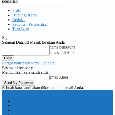
pencarian
Profil
Hubungi Kami
Redaksi
Pedoman Pemberitaan
Tarif Iklan
Sign in
Selamat Datang! Masuk ke akun Anda
nama pengguna
kata sandi Anda
Forgot your password? Get help
Password recovery
Memulihkan kata sandi anda
email Anda
Sebuah kata sandi akan dikirimkan ke email Anda.
KORAN PELITA
Nasional
Pemerintahan
TNI Polri
Politik