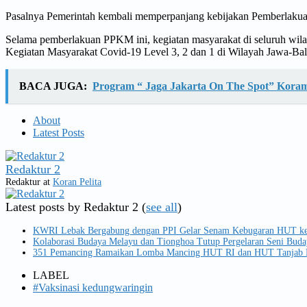
Pasalnya Pemerintah kembali memperpanjang kebijakan Pemberlaku
Selama pemberlakuan PPKM ini, kegiatan masyarakat di seluruh wil
Kegiatan Masyarakat Covid-19 Level 3, 2 dan 1 di Wilayah Jawa-Bal
BACA JUGA:
Program “ Jaga Jakarta On The Spot” Koram
About
Latest Posts
Redaktur 2
Redaktur
at
Koran Pelita
Latest posts by Redaktur 2
(
see all
)
KWRI Lebak Bergabung dengan PPI Gelar Senam Kebugaran HUT ke
Kolaborasi Budaya Melayu dan Tionghoa Tutup Pergelaran Seni Buda
351 Pemancing Ramaikan Lomba Mancing HUT RI dan HUT Tanjab B
LABEL
#Vaksinasi kedungwaringin