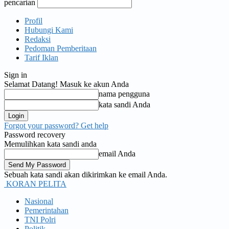
pencarian
Profil
Hubungi Kami
Redaksi
Pedoman Pemberitaan
Tarif Iklan
Sign in
Selamat Datang! Masuk ke akun Anda
nama pengguna
kata sandi Anda
Forgot your password? Get help
Password recovery
Memulihkan kata sandi anda
email Anda
Sebuah kata sandi akan dikirimkan ke email Anda.
KORAN PELITA
Nasional
Pemerintahan
TNI Polri
Politik