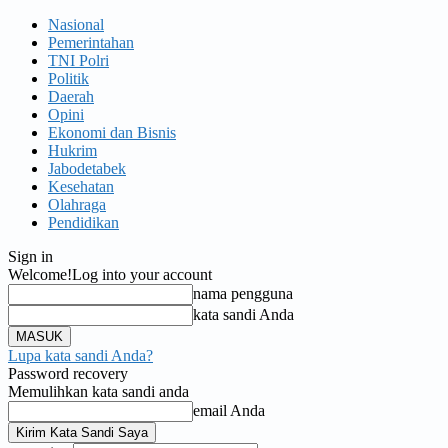
Nasional
Pemerintahan
TNI Polri
Politik
Daerah
Opini
Ekonomi dan Bisnis
Hukrim
Jabodetabek
Kesehatan
Olahraga
Pendidikan
Sign in
Welcome!
Log into your account
nama pengguna
kata sandi Anda
Lupa kata sandi Anda?
Password recovery
Memulihkan kata sandi anda
email Anda