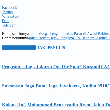
Facebook
Twitter
WhatsApp
Print
Telegram
Berita sebelumya
Takut Warga Lengah Prokes Pasar di Awasi Babins
Berita berikutnya
Inilah Rekam Jejak Panglima TNI Jenderal Andika 
BERITA TERKAIT
DARI PENULIS
Program “ Jaga Jakarta On The Spot” Koramil 02/
Sukseskan Jaga Bumi Jaga Jayakarta, Kodim 0510/
Kolonel Inf. Mohammad Benrieyadin Resmi Jabat D