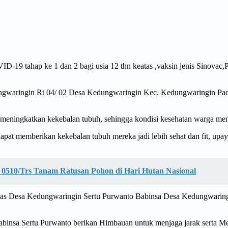
-19 tahap ke 1 dan 2 bagi usia 12 thn keatas ,vaksin jenis Sinovac,P
ungwaringin Rt 04/ 02 Desa Kedungwaringin Kec. Kedungwaringin Pa
meningkatkan kekebalan tubuh, sehingga kondisi kesehatan warga menj
at memberikan kekebalan tubuh mereka jadi lebih sehat dan fit, upay
 0510/Trs Tanam Ratusan Pohon di Hari Hutan Nasional
kesmas Desa Kedungwaringin Sertu Purwanto Babinsa Desa Kedungwari
i Babinsa Sertu Purwanto berikan Himbauan untuk menjaga jarak serta M